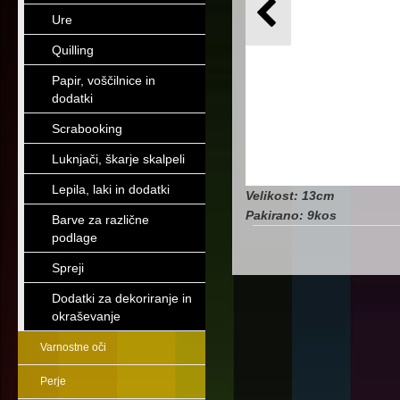
Ure
Quilling
Papir, voščilnice in
dodatki
Scrabooking
Luknjači, škarje skalpeli
Lepila, laki in dodatki
Velikost: 13cm
Pakirano: 9kos
Barve za različne
podlage
Spreji
Dodatki za dekoriranje in
okraševanje
Varnostne oči
Perje