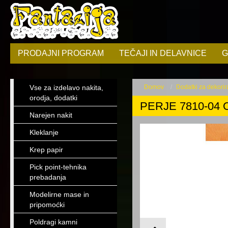
PRODAJNI PROGRAM
TEČAJI IN DELAVNICE
G
Vse za izdelavo nakita,
Domov
Dodatki za dekorir
orodja, dodatki
PERJE 7810-04
Narejen nakit
Kleklanje
Krep papir
Pick point-tehnika
prebadanja
Modelirne mase in
pripomoćki
Poldragi kamni