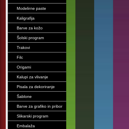
Modelirne paste
Kaligrafija
Barve za kožo
Šolski program
Trakovi
Filc
Origami
Kalupi za vlivanje
Pisala za dekoriranje
Šablone
Barve za grafiko in pribor
Slikarski program
Embalaža