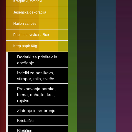
Kragulčki, zvončki
Jesenska dekoracija
Najlon za rože
Papitnata vrvica z žico
Krep papir 60g
Dodatki za pritditev in
obešanje
Izdelki za poslikavo,
stiropor, mila, sveče
Praznovanja poroka,
birma, obhajilo, krst,
rojstvo
Zlatenje in srebrenje
Kristalčki
Bleščice