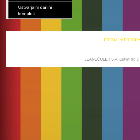
Ustvarjalni darilni
kompleti
PRODAJNI PROGR
LEA PEČOLER S.P., Glavni trg 3