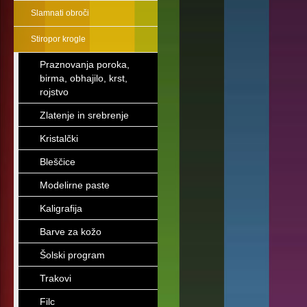
Slamnati obroči
Stiropor krogle
Praznovanja poroka,
birma, obhajilo, krst,
rojstvo
Zlatenje in srebrenje
Kristalčki
Bleščice
Modelirne paste
Kaligrafija
Barve za kožo
Šolski program
Trakovi
Filc