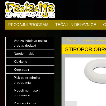
PRODAJNI PROGRAM
TEČAJI IN DELAVNICE
G
Vse za izdelavo nakita,
Domov
Izdelki za poslikavo
orodja, dodatki
STIROPOR OBRO
Narejen nakit
Kleklanje
Krep papir
Pick point-tehnika
prebadanja
Modelirne mase in
pripomoćki
Poldragi kamni