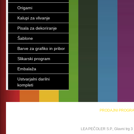
Origami
Kalupi za vlivanje
Pisala za dekoriranje
Šablone
Barve za grafiko in pribor
Slikarski program
Embalaža
Ustvarjalni darilni
kompleti
PRODAJNI PROGR
LEA PEČOLER S.P., Glavni trg 3