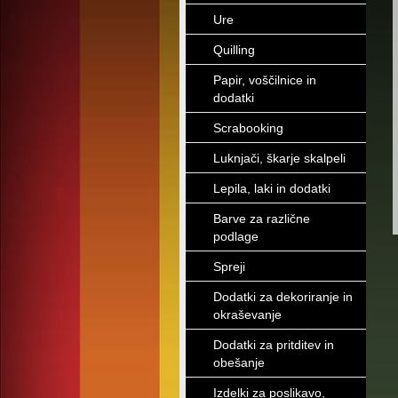
Ure
Quilling
Papir, voščilnice in
dodatki
Scrabooking
Luknjači, škarje skalpeli
Lepila, laki in dodatki
Barve za različne
podlage
Spreji
Dodatki za dekoriranje in
okraševanje
Dodatki za pritditev in
obešanje
Izdelki za poslikavo,