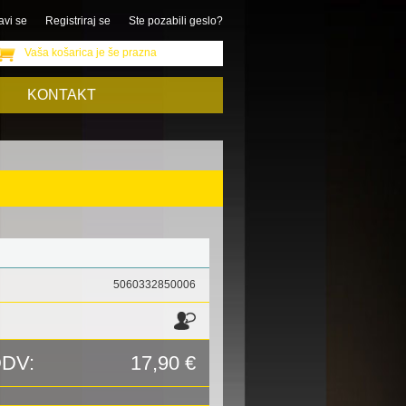
avi se
Registriraj se
Ste pozabili geslo?
Vaša košarica je še prazna
KONTAKT
5060332850006
DDV:
17,90 €