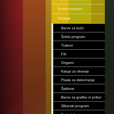
Ecoline brushpen
Pečatniki
Barve za kožo
Šolski program
Trakovi
Filc
Origami
Kalupi za vlivanje
Pisala za dekoriranje
Šablone
Barve za grafiko in pribor
Slikarski program