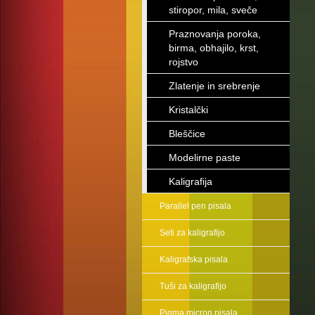
stiropor, mila, sveče
Praznovanja poroka,
birma, obhajilo, krst,
rojstvo
Zlatenje in srebrenje
Kristalčki
Bleščice
Modelirne paste
Kaligrafija
Parallel pen pisala
Seti za kaligrafijo
Kaligrafska pisala
Tuši za kaligrafijo
Pigma micron pisala