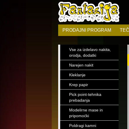
PRODAJNI PROGRAM
TEČ
Vse za izdelavo nakita,
orodja, dodatki
Narejen nakit
Kleklanje
Krep papir
Pick point-tehnika
prebadanja
Modelirne mase in
pripomoćki
Poldragi kamni