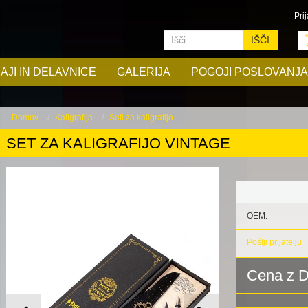
Prij
IŠČI
AJI IN DELAVNICE
GALERIJA
POGOJI POSLOVANJA
Domov
Kaligrafija
Seti za kaligrafijo
SET ZA KALIGRAFIJO VINTAGE
OEM:
Pošlji prijatelju
Cena z 