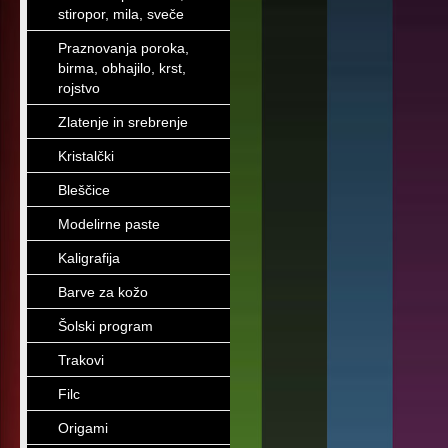
stiropor, mila, sveče
Praznovanja poroka,
birma, obhajilo, krst,
rojstvo
Zlatenje in srebrenje
Kristalčki
Bleščice
Modelirne paste
Kaligrafija
Barve za kožo
Šolski program
Trakovi
Filc
Origami