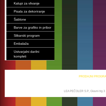
Kalupi za vlivanje
Pisala za dekoriranje
Šablone
Barve za grafiko in pribor
Slikarski program
Embalaža
Ustvarjalni darilni
kompleti
PRODAJNI PROGR
LEA PEČOLER S.P., Glavni trg 3