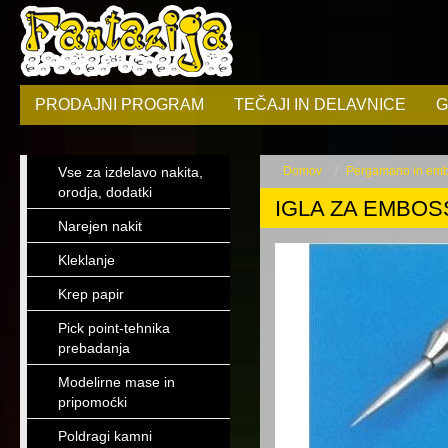
PRODAJNI PROGRAM
TEČAJI IN DELAVNICE
G
Vse za izdelavo nakita,
Domov
Pergamano in emb
orodja, dodatki
IGLA ZA EMBOSS
Narejen nakit
Kleklanje
Krep papir
Pick point-tehnika
prebadanja
Modelirne mase in
pripomoćki
Poldragi kamni