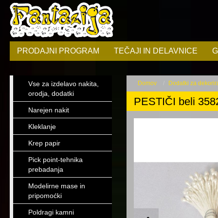
PRODAJNI PROGRAM
TEČAJI IN DELAVNICE
G
Vse za izdelavo nakita,
Domov
Dodatki za dekorir
orodja, dodatki
PESTIČI beli 358
Narejen nakit
Kleklanje
Krep papir
Pick point-tehnika
prebadanja
Modelirne mase in
pripomoćki
Poldragi kamni