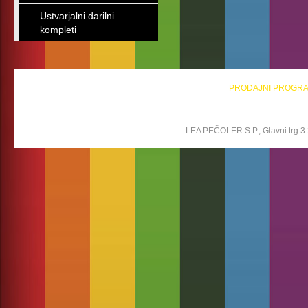
Ustvarjalni darilni
kompleti
PRODAJNI PROGR
LEA PEČOLER S.P., Glavni trg 3