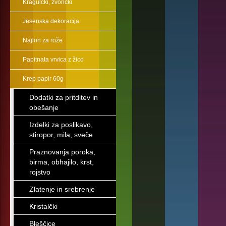
Kragulčki, zvončki
Jesenska dekoracija
Najlon za rože
Papitnata vrvica z žico
Krep papir 60g
Dodatki za pritditev in
obešanje
Izdelki za poslikavo,
stiropor, mila, sveče
Praznovanja poroka,
birma, obhajilo, krst,
rojstvo
Zlatenje in srebrenje
Kristalčki
Bleščice