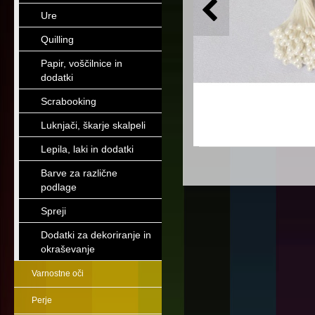
Ure
Quilling
Papir, voščilnice in
dodatki
Scrabooking
Luknjači, škarje skalpeli
Lepila, laki in dodatki
Barve za različne
podlage
Spreji
Dodatki za dekoriranje in
okraševanje
Varnostne oči
Perje