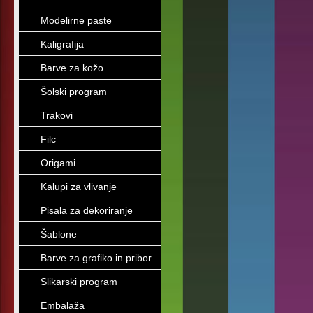
Modelirne paste
Kaligrafija
Barve za kožo
Šolski program
Trakovi
Filc
Origami
Kalupi za vlivanje
Pisala za dekoriranje
Šablone
Barve za grafiko in pribor
Slikarski program
Embalaža