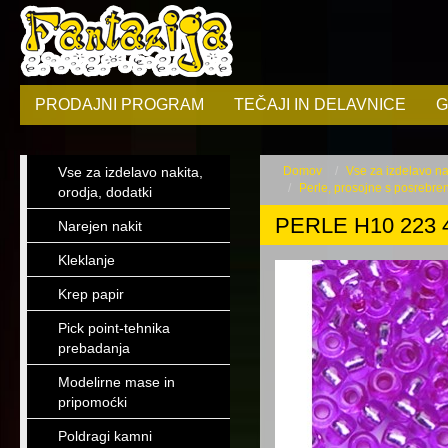
PRODAJNI PROGRAM
TEČAJI IN DELAVNICE
G
Vse za izdelavo nakita,
Domov
Vse za izdelavo nak
Perle, prosojne s posrebre
orodja, dodatki
PERLE H10 223 
Narejen nakit
Kleklanje
Krep papir
Pick point-tehnika
prebadanja
Modelirne mase in
pripomoćki
Poldragi kamni