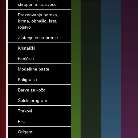
stiropor, mila, sveče
Praznovanja poroka,
birma, obhajilo, krst,
rojstvo
Zlatenje in srebrenje
Kristalčki
Bleščice
Modelirne paste
Kaligrafija
Barve za kožo
Šolski program
Trakovi
Filc
Origami