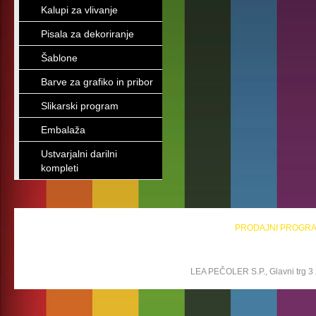
Kalupi za vlivanje
Pisala za dekoriranje
Šablone
Barve za grafiko in pribor
Slikarski program
Embalaža
Ustvarjalni darilni
kompleti
PRODAJNI PROGR
LEA PEČOLER S.P., Glavni trg 3