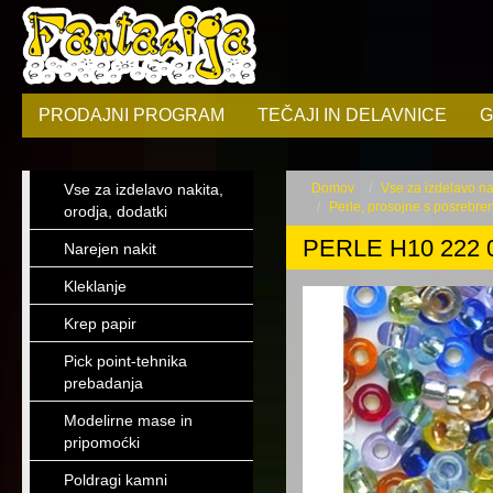
PRODAJNI PROGRAM
TEČAJI IN DELAVNICE
G
Vse za izdelavo nakita,
Domov
Vse za izdelavo nak
Perle, prosojne s posrebre
orodja, dodatki
PERLE H10 222 
Narejen nakit
Kleklanje
Krep papir
Pick point-tehnika
prebadanja
Modelirne mase in
pripomoćki
Poldragi kamni