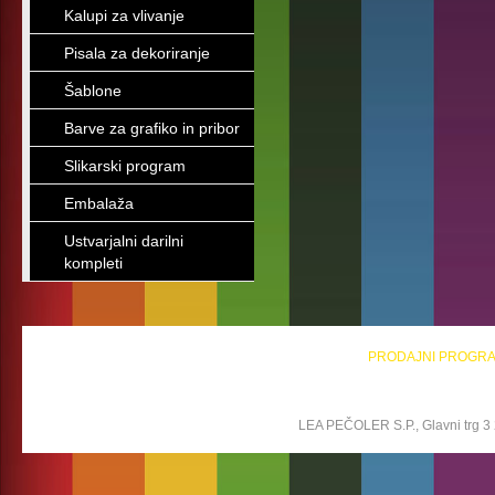
Kalupi za vlivanje
Pisala za dekoriranje
Šablone
Barve za grafiko in pribor
Slikarski program
Embalaža
Ustvarjalni darilni
kompleti
PRODAJNI PROGR
LEA PEČOLER S.P., Glavni trg 3