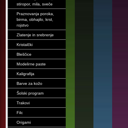
stiropor, mila, sveče
Praznovanja poroka,
birma, obhajilo, krst,
rojstvo
Zlatenje in srebrenje
Kristalčki
Bleščice
Modelirne paste
Kaligrafija
Barve za kožo
Šolski program
Trakovi
Filc
Origami