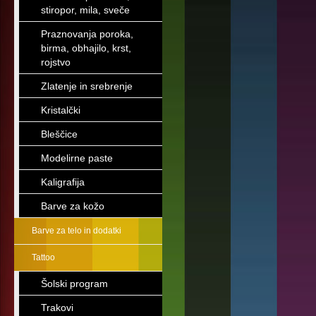
stiropor, mila, sveče
Praznovanja poroka,
birma, obhajilo, krst,
rojstvo
Zlatenje in srebrenje
Kristalčki
Bleščice
Modelirne paste
Kaligrafija
Barve za kožo
Barve za telo in dodatki
Tattoo
Šolski program
Trakovi