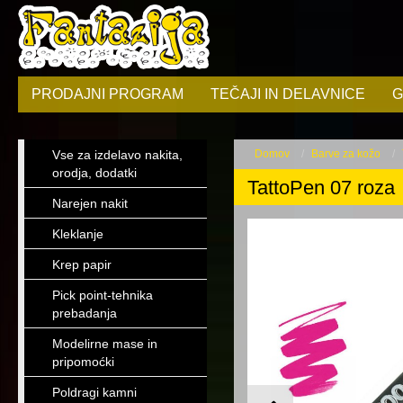
PRODAJNI PROGRAM
TEČAJI IN DELAVNICE
G
Vse za izdelavo nakita,
Domov
Barve za kožo
orodja, dodatki
TattoPen 07 roza
Narejen nakit
Kleklanje
Krep papir
Pick point-tehnika
prebadanja
Modelirne mase in
pripomoćki
Poldragi kamni