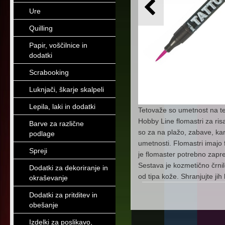
Ure
Quilling
Papir, voščilnice in
dodatki
Scrabooking
Luknjači, škarje skalpeli
Lepila, laki in dodatki
Tetovaže so umetnost na tel
Hobby Line flomastri za ri
Barve za različne
so za na plažo, zabave, ka
podlage
umetnosti. Flomastri imajo
Spreji
je flomaster potrebno zapre
Sestava je kozmetično črnil
Dodatki za dekoriranje in
od tipa kože. Shranjujte jih
okraševanje
Dodatki za pritditev in
obešanje
Izdelki za poslikavo,