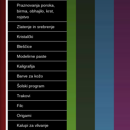
Praznovanja poroka,
birma, obhajilo, krst,
rojstvo
Zlatenje in srebrenje
Kristalčki
Bleščice
Modelirne paste
Kaligrafija
Barve za kožo
Šolski program
Trakovi
Filc
Origami
Kalupi za vlivanje