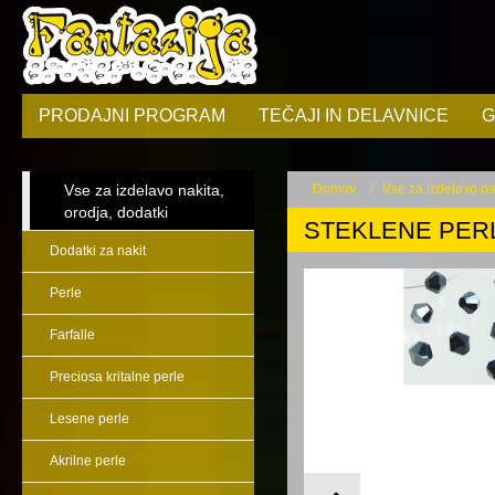
PRODAJNI PROGRAM
TEČAJI IN DELAVNICE
G
Vse za izdelavo nakita,
Domov
Vse za izdelavo nak
orodja, dodatki
STEKLENE PERL
Dodatki za nakit
Perle
Farfalle
Preciosa kritalne perle
Lesene perle
Akrilne perle