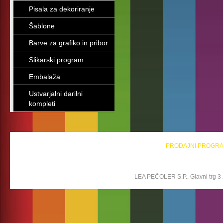
Pisala za dekoriranje
Šablone
Barve za grafiko in pribor
Slikarski program
Embalaža
Ustvarjalni darilni
kompleti
PRODAJNI PROGR
LEA PEČOLER S.P., Glavni trg 3