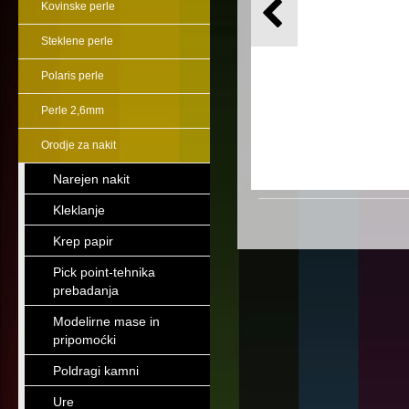
Kovinske perle
Steklene perle
Polaris perle
Perle 2,6mm
Orodje za nakit
Narejen nakit
Kleklanje
Krep papir
Pick point-tehnika
prebadanja
Modelirne mase in
pripomoćki
Poldragi kamni
Ure