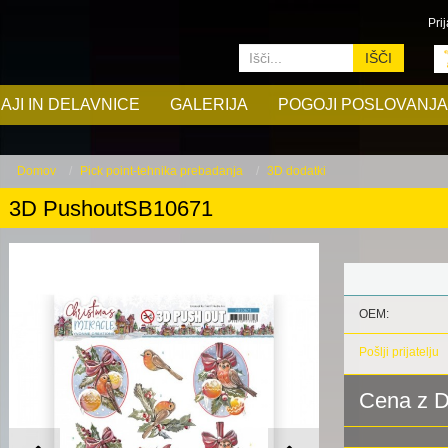
Prij
IŠČI
AJI IN DELAVNICE
GALERIJA
POGOJI POSLOVANJA
Domov
Pick point-tehnika prebadanja
3D dodatki
3D PushoutSB10671
OEM:
Pošlji prijatelju
Cena z 