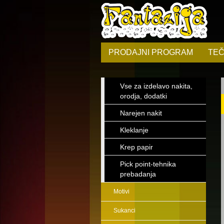
PRODAJNI PROGRAM
TEČ
Vse za izdelavo nakita,
orodja, dodatki
Narejen nakit
Kleklanje
Krep papir
Pick point-tehnika
prebadanja
Motivi
Sukanci