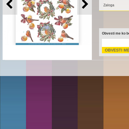
Zaloga
Obvesti me ko bo