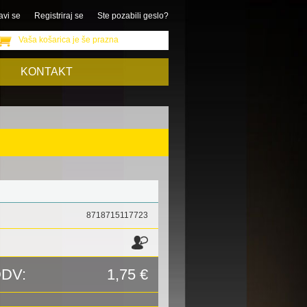
avi se
Registriraj se
Ste pozabili geslo?
Vaša košarica je še prazna
KONTAKT
8718715117723
DDV:
1,75 €