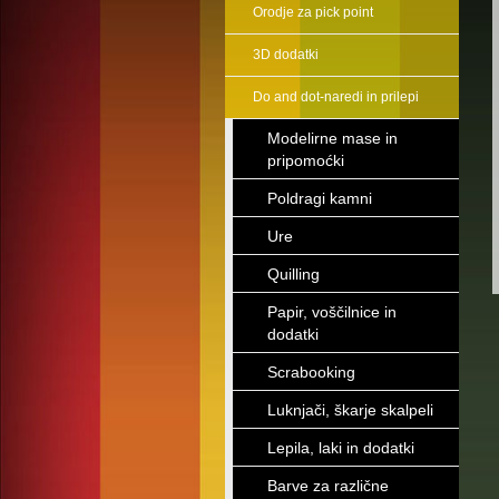
Orodje za pick point
3D dodatki
Do and dot-naredi in prilepi
Modelirne mase in
pripomoćki
Poldragi kamni
Ure
Quilling
Papir, voščilnice in
dodatki
Scrabooking
Luknjači, škarje skalpeli
Lepila, laki in dodatki
Barve za različne