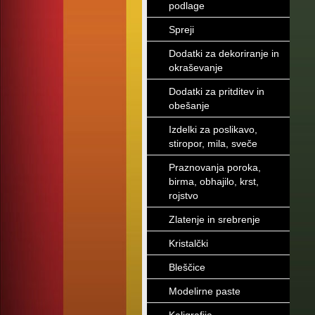
podlage
Spreji
Dodatki za dekoriranje in
okraševanje
Dodatki za pritditev in
obešanje
Izdelki za poslikavo,
stiropor, mila, sveče
Praznovanja poroka,
birma, obhajilo, krst,
rojstvo
Zlatenje in srebrenje
Kristalčki
Bleščice
Modelirne paste