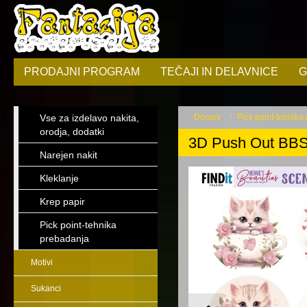
PRODAJNI PROGRAM
TEČAJI IN DELAVNICE
G
Vse za izdelavo nakita,
Domov
Pick point-tehnika
orodja, dodatki
3D Push Out BB
Narejen nakit
Kleklanje
Krep papir
Pick point-tehnika
prebadanja
Motivi
Sukanci