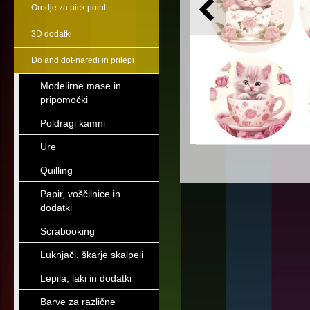
Orodje za pick point
3D dodatki
Do and dot-naredi in prilepi
Modelirne mase in
pripomoćki
Poldragi kamni
Ure
Quilling
Papir, voščilnice in
dodatki
Scrabooking
Luknjači, škarje skalpeli
Lepila, laki in dodatki
Barve za različne