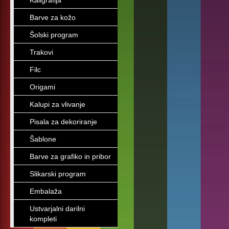
Kaligrafija
Barve za kožo
Šolski program
Trakovi
Filc
Origami
Kalupi za vlivanje
Pisala za dekoriranje
Šablone
Barve za grafiko in pribor
Slikarski program
Embalaža
Ustvarjalni darilni
kompleti