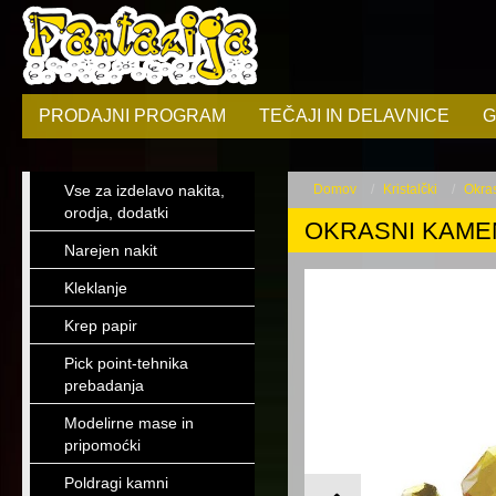
PRODAJNI PROGRAM
TEČAJI IN DELAVNICE
G
Vse za izdelavo nakita,
Domov
Kristalčki
Okra
orodja, dodatki
OKRASNI KAMEN
Narejen nakit
Kleklanje
Krep papir
Pick point-tehnika
prebadanja
Modelirne mase in
pripomoćki
Poldragi kamni