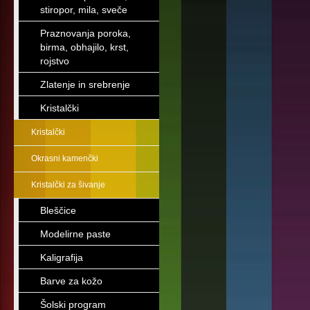
stiropor, mila, sveče
Praznovanja poroka,
birma, obhajilo, krst,
rojstvo
Zlatenje in srebrenje
Kristalčki
Kristalčki
Okrasni kamenčki
Kristalčki za šivanje
Bleščice
Modelirne paste
Kaligrafija
Barve za kožo
Šolski program