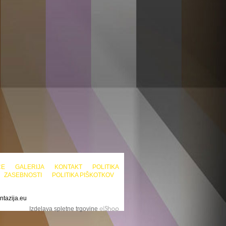
CE
GALERIJA
KONTAKT
POLITIKA
ZASEBNOSTI
POLITIKA PIŠKOTKOV
ntazija.eu
Izdelava spletne trgovine