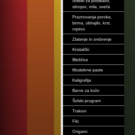
Izdelki za poslikavo,
stiropor, mila, sveče
Praznovanja poroka,
birma, obhajilo, krst,
rojstvo
Zlatenje in srebrenje
Kristalčki
Bleščice
Modelirne paste
Kaligrafija
Barve za kožo
Šolski program
Trakovi
Filc
Origami