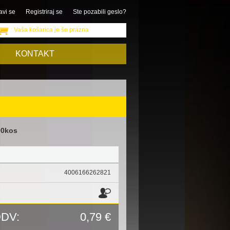
avi se
Registriraj se
Ste pozabili geslo?
Vaša košarica je še prazna
KONTAKT
00kos
4006166262821
DDV:
0,79 €