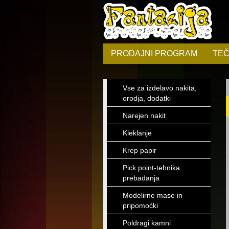
PRODAJNI PROGRAM
TEČ
Vse za izdelavo nakita,
orodja, dodatki
Narejen nakit
Kleklanje
Krep papir
Pick point-tehnika
prebadanja
Modelirne mase in
pripomoćki
Poldragi kamni