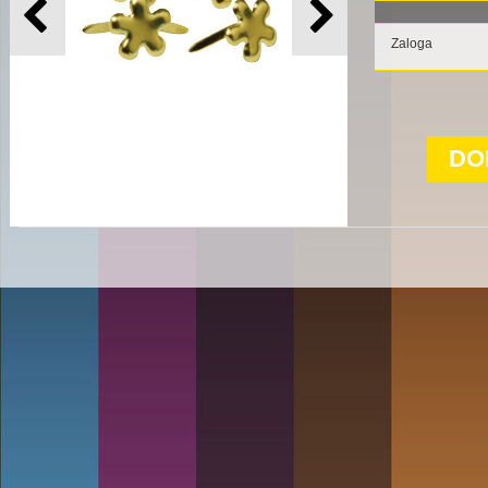
Zaloga
DO