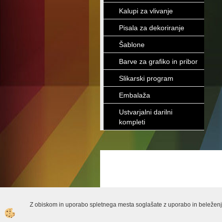
Kalupi za vlivanje
Pisala za dekoriranje
Šablone
Barve za grafiko in pribor
Slikarski program
Embalaža
Ustvarjalni darilni
kompleti
Z obiskom in uporabo spletnega mesta soglašate z uporabo in beleženj