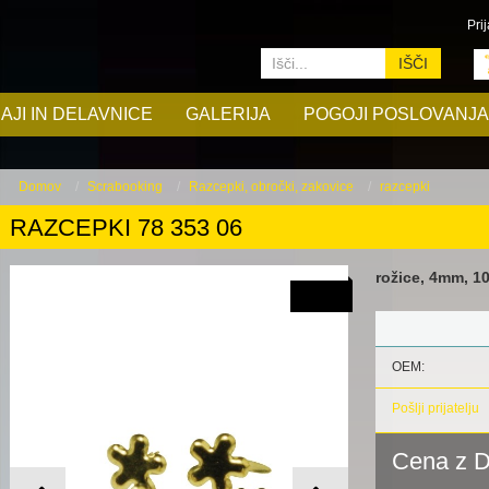
Prij
IŠČI
AJI IN DELAVNICE
GALERIJA
POGOJI POSLOVANJA
Domov
Scrabooking
Razcepki, obročki, zakovice
razcepki
RAZCEPKI 78 353 06
rožice, 4mm, 1
OEM:
Pošlji prijatelju
Cena z 