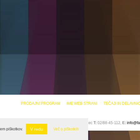
PRODAJNI PROGRAM
IME WEB STRANI
TEČAJI IN DELAVNI
LEA PEČOLER S.P., Glavni trg 3 2380 Slovenj Gradec
T:
02/88-45-112,
E:
info@fa
V redu
em piškotkov.
Več o piškotkih