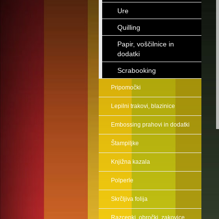
Ure
Quilling
Papir, voščilnice in
dodatki
Scrabooking
Pripomočki
Lepilni trakovi, blazinice
Embossing prahovi in dodatki
Štampiljke
Knjižna kazala
Polperle
Skrčljiva folija
Razcepki, obročki, zakovice