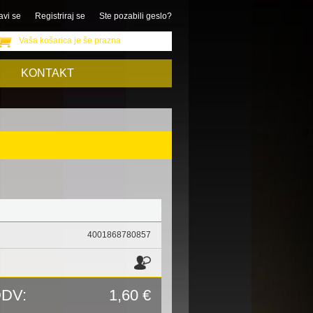
avi se
Registriraj se
Ste pozabili geslo?
Vaša košarica je še prazna
KONTAKT
4001868780857
DDV:
1,60 €