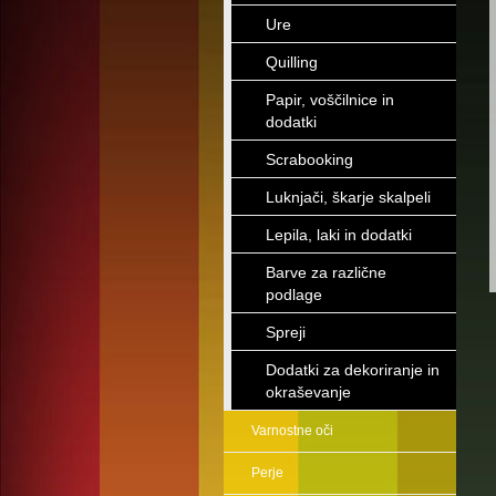
Ure
Quilling
Papir, voščilnice in
dodatki
Scrabooking
Luknjači, škarje skalpeli
Lepila, laki in dodatki
Barve za različne
podlage
Spreji
Dodatki za dekoriranje in
okraševanje
Varnostne oči
Perje