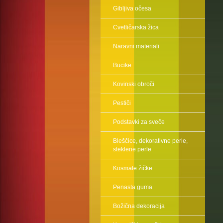
Gibljiva očesa
Cvetličarska žica
Naravni materiali
Bucike
Kovinski obroči
Pestiči
Podstavki za sveče
Bleščice, dekorativne perle,
steklene perle
Kosmate žičke
Penasta guma
Božična dekoracija