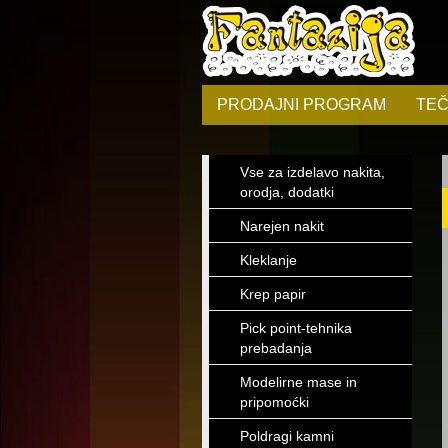
PRODAJNI PROGRAM
TEČ
Vse za izdelavo nakita,
orodja, dodatki
Narejen nakit
Kleklanje
Krep papir
Pick point-tehnika
prebadanja
Modelirne mase in
pripomoćki
Poldragi kamni