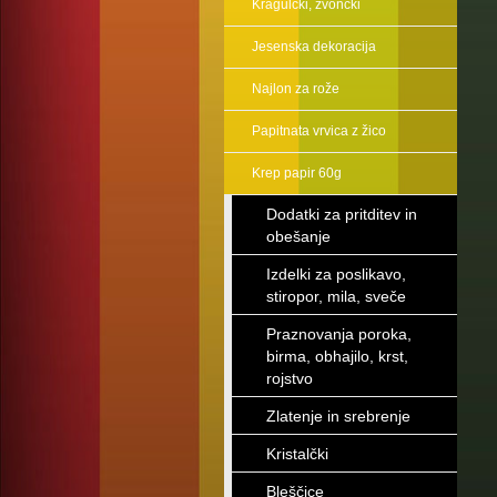
Kragulčki, zvončki
Jesenska dekoracija
Najlon za rože
Papitnata vrvica z žico
Krep papir 60g
Dodatki za pritditev in
obešanje
Izdelki za poslikavo,
stiropor, mila, sveče
Praznovanja poroka,
birma, obhajilo, krst,
rojstvo
Zlatenje in srebrenje
Kristalčki
Bleščice