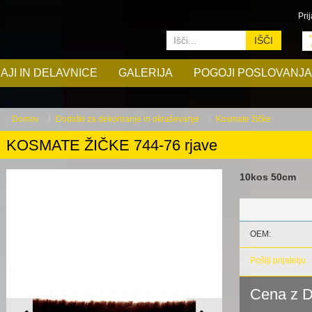
Prij
IŠČI
AJI IN DELAVNICE
GALERIJA
POGOJI POSLOVANJA
Domov
Dodatki za dekoriranje in okraševanje
Kosmate žičke
KOSMATE ŽIČKE 744-76 rjave
10kos 50cm
OEM:
Pošlji prijatelju
Cena z 