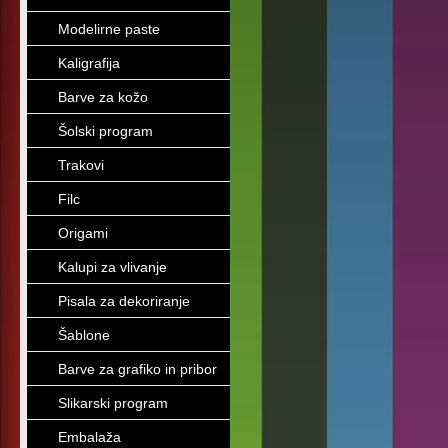
Modelirne paste
Kaligrafija
Barve za kožo
Šolski program
Trakovi
Filc
Origami
Kalupi za vlivanje
Pisala za dekoriranje
Šablone
Barve za grafiko in pribor
Slikarski program
Embalaža