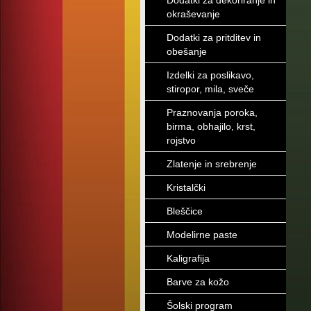
Dodatki za dekoriranje in
okraševanje
Dodatki za pritditev in
obešanje
Izdelki za poslikavo,
stiropor, mila, sveče
Praznovanja poroka,
birma, obhajilo, krst,
rojstvo
Zlatenje in srebrenje
Kristalčki
Bleščice
Modelirne paste
Kaligrafija
Barve za kožo
Šolski program