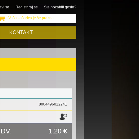
avi se
Registriraj se
Ste pozabili geslo?
Vaša košarica je še prazna
KONTAKT
8004496022241
DDV:
1,20 €