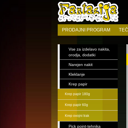
PRODAJNI PROGRAM
TEČ
Vse za izdelavo nakita,
orodja, dodatki
Narejen nakit
Kleklanje
Krep papir
Krep papir 180g
Krep papir 60g
Krep ovojni trak
Pick point-tehnika