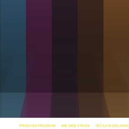
PRODAJNI PROGRAM
IME WEB STRANI
TEČAJI IN DELAVNI