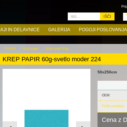
Prij
IŠČI
AJI IN DELAVNICE
GALERIJA
POGOJI POSLOVANJA
Domov
Krep papir
Krep papir 60g
KREP PAPIR 60g-svetlo moder 224
50x250cm
OEM:
Pošlji prijatelju
Cena z 