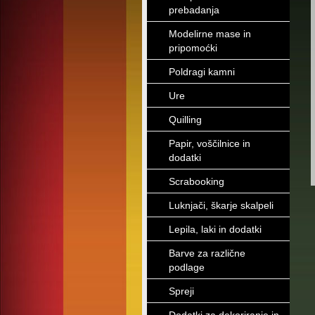
prebadanja
Modelirne mase in
pripomoćki
Poldragi kamni
Ure
Quilling
Papir, voščilnice in
dodatki
Scrabooking
Luknjači, škarje skalpeli
Lepila, laki in dodatki
Barve za različne
podlage
Spreji