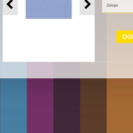
Zaloga
DO