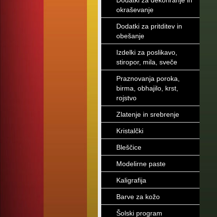
Dodatki za dekoriranje in
okraševanje
Dodatki za pritditev in
obešanje
Izdelki za poslikavo,
stiropor, mila, sveče
Praznovanja poroka,
birma, obhajilo, krst,
rojstvo
Zlatenje in srebrenje
Kristalčki
Bleščice
Modelirne paste
Kaligrafija
Barve za kožo
Šolski program