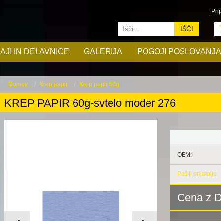
Prij
IŠČI
AJI IN DELAVNICE
GALERIJA
POGOJI POSLOVANJA
Domov
Krep papir
Krep papir 60g
KREP PAPIR 60g-svtelo moder 276
OEM:
Pošlji prijatelju
Cena z 