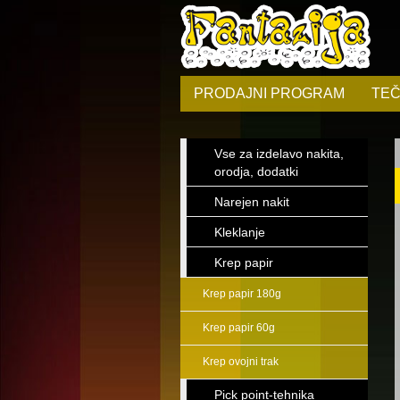
PRODAJNI PROGRAM
TEČ
Vse za izdelavo nakita,
orodja, dodatki
Narejen nakit
Kleklanje
Krep papir
Krep papir 180g
Krep papir 60g
Krep ovojni trak
Pick point-tehnika