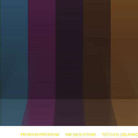
PRODAJNI PROGRAM
IME WEB STRANI
TEČAJI IN DELAVNI