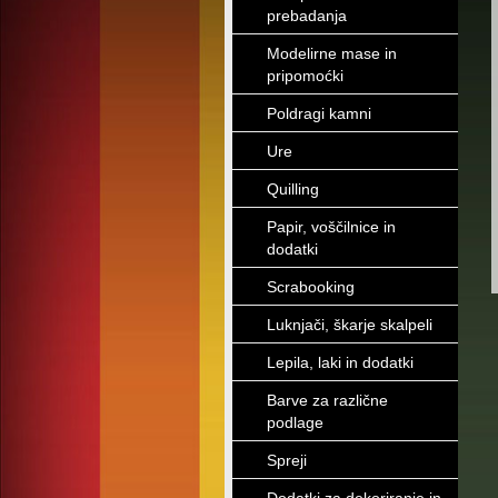
prebadanja
Modelirne mase in
pripomoćki
Poldragi kamni
Ure
Quilling
Papir, voščilnice in
dodatki
Scrabooking
Luknjači, škarje skalpeli
Lepila, laki in dodatki
Barve za različne
podlage
Spreji