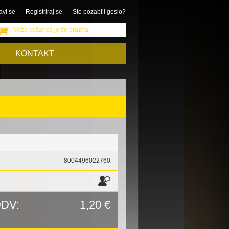
avi se
Registriraj se
Ste pozabili geslo?
Vaša košarica je še prazna
KONTAKT
8004496022760
DDV:
1,20 €