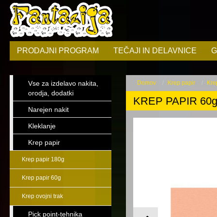
PRODAJNI PROGRAM
TEČAJI IN DELAVNICE
G
Vse za izdelavo nakita,
Domov
Krep papir
Kre
orodja, dodatki
KREP PAPIR 60g-s
Narejen nakit
Kleklanje
Krep papir
Krep papir 180g
Krep papir 60g
Krep ovojni trak
Pick point-tehnika