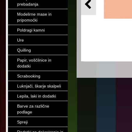
prebadanja
Modelirne mase in
pripomoćki
Poldragi kamni
Ure
Quilling
Papir, voščilnice in
dodatki
Scrabooking
Luknjači, škarje skalpeli
Lepila, laki in dodatki
Barve za različne
podlage
Spreji