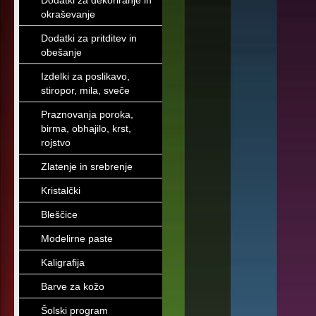
Dodatki za dekoriranje in
okraševanje
Dodatki za pritditev in
obešanje
Izdelki za poslikavo,
stiropor, mila, sveče
Praznovanja poroka,
birma, obhajilo, krst,
rojstvo
Zlatenje in srebrenje
Kristalčki
Bleščice
Modelirne paste
Kaligrafija
Barve za kožo
Šolski program