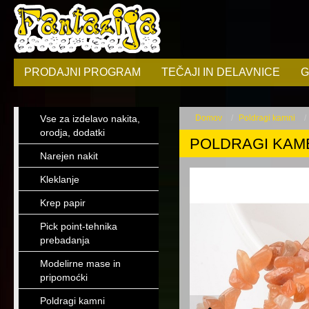
PRODAJNI PROGRAM
TEČAJI IN DELAVNICE
G
Vse za izdelavo nakita,
Domov
Poldragi kamni
orodja, dodatki
POLDRAGI KAMEN 
Narejen nakit
Kleklanje
Krep papir
Pick point-tehnika
prebadanja
Modelirne mase in
pripomoćki
Poldragi kamni