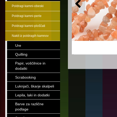
Poldragi kamni-obeski
Poldragi kamni-perle
Poldragi kamni-ploščati
Nakit iz poldragih kamnov
Ure
Quilling
Papir, voščilnice in
dodatki
Scrabooking
Luknjači, škarje skalpeli
Lepila, laki in dodatki
Barve za različne
podlage