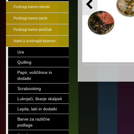
Poldragi kamni-obeski
Poldragi kamni-perle
Poldragi kamni-ploščati
Nakit iz poldragih kamnov
Ure
Quilling
Papir, voščilnice in
dodatki
Scrabooking
Luknjači, škarje skalpeli
Lepila, laki in dodatki
Barve za različne
podlage