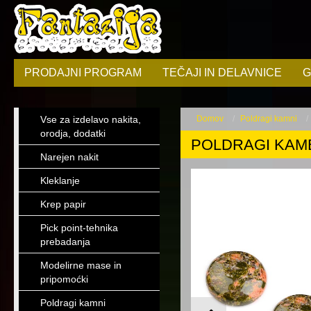
PRODAJNI PROGRAM
TEČAJI IN DELAVNICE
G
Vse za izdelavo nakita,
Domov
Poldragi kamni
orodja, dodatki
POLDRAGI KAME
Narejen nakit
Kleklanje
Krep papir
Pick point-tehnika
prebadanja
Modelirne mase in
pripomoćki
Poldragi kamni