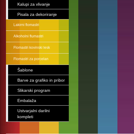
Kalupi za vlivanje
Pisala za dekoriranje
Lakirni flomastri
Alkoholni flumastri
Flomastri kovinski lesk
Flomastri za porcelan
Šablone
Barve za grafiko in pribor
Slikarski program
Embalaža
Ustvarjalni darilni
kompleti