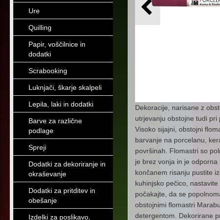
Ure
Quilling
Papir, voščilnice in
dodatki
Scrabooking
Luknjači, škarje skalpeli
Lepila, laki in dodatki
Dekoracije, narisane z obs
utrjevanju obstojne tudi pri
Barve za različne
Visoko sijajni, obstojni flo
podlage
barvanje na porcelanu, keram
Spreji
površinah. Flomastri so pol
je brez vonja in je odporna 
Dodatki za dekoriranje in
končanem risanju pustite iz
okraševanje
kuhinjsko pečico, nastavite 
Dodatki za pritditev in
počakajte, da se popolnoma
obešanje
obstojnimi flomastri Marabu
detergentom. Dekorirane pr
Izdelki za poslikavo,