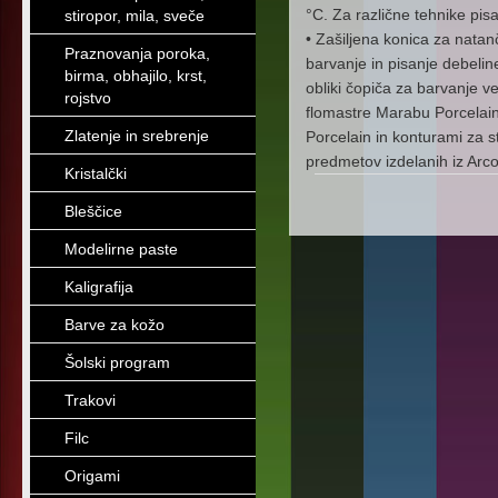
°C. Za različne tehnike pisan
stiropor, mila, sveče
• Zašiljena konica za natan
Praznovanja poroka,
barvanje in pisanje debelin
birma, obhajilo, krst,
obliki čopiča za barvanje v
rojstvo
flomastre Marabu Porcelain
Zlatenje in srebrenje
Porcelain in konturami za s
predmetov izdelanih iz Arc
Kristalčki
Bleščice
Modelirne paste
Kaligrafija
Barve za kožo
Šolski program
Trakovi
Filc
Origami