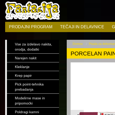
PRODAJNI PROGRAM
TEČAJI IN DELAVNICE
G
Vse za izdelavo nakita,
Domov
Pisala za dekorira
orodja, dodatki
PORCELAN PAIN
Narejen nakit
Kleklanje
Krep papir
Pick point-tehnika
prebadanja
Modelirne mase in
pripomoćki
Poldragi kamni