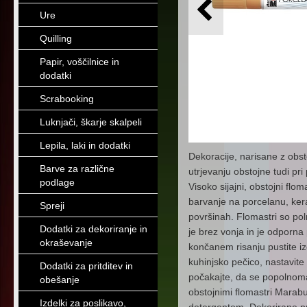
Ure
Quilling
Papir, voščilnice in
dodatki
Scrabooking
Luknjači, škarje skalpeli
Lepila, laki in dodatki
Dekoracije, narisane z obs
Barve za različne
utrjevanju obstojne tudi pri
podlage
Visoko sijajni, obstojni flo
barvanje na porcelanu, keram
Spreji
površinah. Flomastri so pol
Dodatki za dekoriranje in
je brez vonja in je odporna 
okraševanje
končanem risanju pustite iz
kuhinjsko pečico, nastavite 
Dodatki za pritditev in
počakajte, da se popolnoma
obešanje
obstojnimi flomastri Marabu
Izdelki za poslikavo,