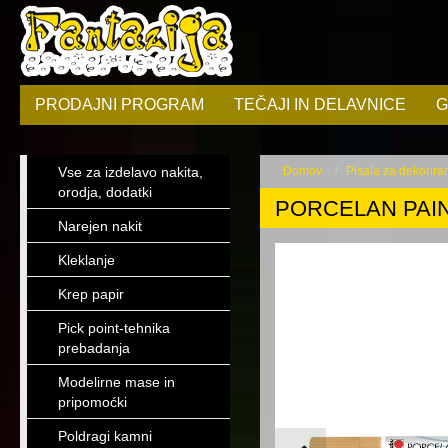
PRODAJNI PROGRAM
TEČAJI IN DELAVNICE
G
Vse za izdelavo nakita,
Domov
Pisala za dekorira
orodja, dodatki
PORCELAN PAINT
Narejen nakit
Kleklanje
Krep papir
Pick point-tehnika
prebadanja
Modelirne mase in
pripomoćki
Poldragi kamni