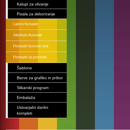
Kalupi za vlivanje
Pisala za dekoriranje
Lakirni flomastri
Alkoholni flumastri
Flomastri kovinski lesk
Flomastri za porcelan
Šablone
Barve za grafiko in pribor
Slikarski program
Embalaža
Ustvarjalni darilni
kompleti