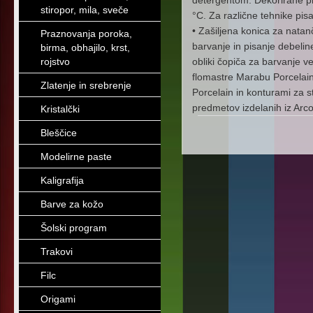
detergentom. Dekorirane pr
stiropor, mila, sveče
°C. Za različne tehnike pisan
• Zašiljena konica za natan
Praznovanja poroka,
barvanje in pisanje debelin
birma, obhajilo, krst,
rojstvo
obliki čopiča za barvanje v
flomastre Marabu Porcelain
Zlatenje in srebrenje
Porcelain in konturami za s
predmetov izdelanih iz Arc
Kristalčki
Bleščice
Modelirne paste
Kaligrafija
Barve za kožo
Šolski program
Trakovi
Filc
Origami