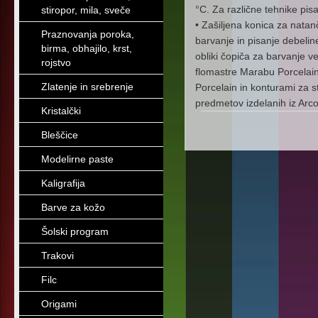
°C. Za različne tehnike pisan
stiropor, mila, sveče
• Zašiljena konica za natan
Praznovanja poroka,
barvanje in pisanje debelin
birma, obhajilo, krst,
obliki čopiča za barvanje v
rojstvo
flomastre Marabu Porcelain
Zlatenje in srebrenje
Porcelain in konturami za s
predmetov izdelanih iz Arc
Kristalčki
Bleščice
Modelirne paste
Kaligrafija
Barve za kožo
Šolski program
Trakovi
Filc
Origami