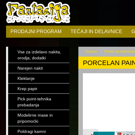
PRODAJNI PROGRAM
TEČAJI IN DELAVNICE
G
Vse za izdelavo nakita,
Domov
Pisala za dekorira
orodja, dodatki
PORCELAN PAIN
Narejen nakit
Kleklanje
Krep papir
Pick point-tehnika
prebadanja
Modelirne mase in
pripomoćki
Poldragi kamni