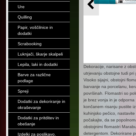
Ure
Quilling
Papir, voščilnice in
dodatki
Scrabooking
Luknjači, škarje skalpeli
Lepila, laki in dodatki
Dekoracije, narisane z obs
utrjevanju obstojne tudi pri
Barve za različne
Visoko sijajni, obstojni flo
podlage
barvanje na porcelanu, keram
Spreji
površinah. Flomastri so pol
je brez vonja in je odporna 
Dodatki za dekoriranje in
končanem risanju pustite iz
okraševanje
kuhinjsko pečico, nastavite 
Dodatki za pritditev in
počakajte, da se popolnoma
obešanje
obstojnimi flomastri Marabu
detergentom. Dekorirane pr
Izdelki za poslikavo,