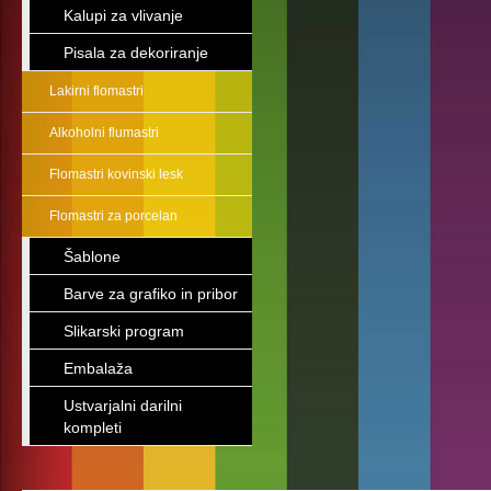
Kalupi za vlivanje
Pisala za dekoriranje
Lakirni flomastri
Alkoholni flumastri
Flomastri kovinski lesk
Flomastri za porcelan
Šablone
Barve za grafiko in pribor
Slikarski program
Embalaža
Ustvarjalni darilni
kompleti