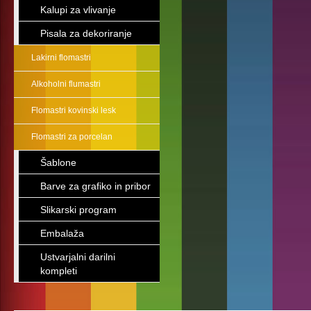
Kalupi za vlivanje
Pisala za dekoriranje
Lakirni flomastri
Alkoholni flumastri
Flomastri kovinski lesk
Flomastri za porcelan
Šablone
Barve za grafiko in pribor
Slikarski program
Embalaža
Ustvarjalni darilni
kompleti