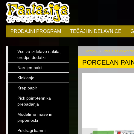
PRODAJNI PROGRAM
TEČAJI IN DELAVNICE
G
Vse za izdelavo nakita,
Domov
Pisala za dekorira
orodja, dodatki
PORCELAN PAIN
Narejen nakit
Kleklanje
Krep papir
Pick point-tehnika
prebadanja
Modelirne mase in
pripomoćki
Poldragi kamni