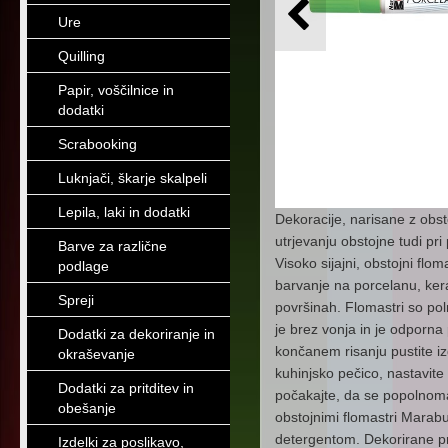
Ure
Quilling
Papir, voščilnice in
dodatki
Scrabooking
Luknjači, škarje skalpeli
Lepila, laki in dodatki
Dekoracije, narisane z obs
utrjevanju obstojne tudi pri
Barve za različne
Visoko sijajni, obstojni flo
podlage
barvanje na porcelanu, keram
Spreji
površinah. Flomastri so pol
je brez vonja in je odporna 
Dodatki za dekoriranje in
končanem risanju pustite iz
okraševanje
kuhinjsko pečico, nastavite 
Dodatki za pritditev in
počakajte, da se popolnoma
obešanje
obstojnimi flomastri Marabu
detergentom. Dekorirane pr
Izdelki za poslikavo,