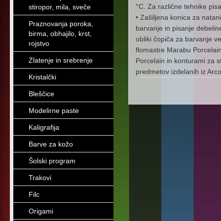
°C. Za različne tehnike pisan
stiropor, mila, sveče
• Zašiljena konica za natan
Praznovanja poroka,
barvanje in pisanje debelin
birma, obhajilo, krst,
obliki čopiča za barvanje v
rojstvo
flomastre Marabu Porcelain
Zlatenje in srebrenje
Porcelain in konturami za s
predmetov izdelanih iz Arc
Kristalčki
Bleščice
Modelirne paste
Kaligrafija
Barve za kožo
Šolski program
Trakovi
Filc
Origami