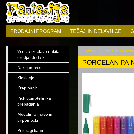
PRODAJNI PROGRAM
TEČAJI IN DELAVNICE
G
Vse za izdelavo nakita,
Domov
Pisala za dekorira
orodja, dodatki
PORCELAN PAIN
Narejen nakit
Kleklanje
Krep papir
Pick point-tehnika
prebadanja
Modelirne mase in
pripomoćki
Poldragi kamni