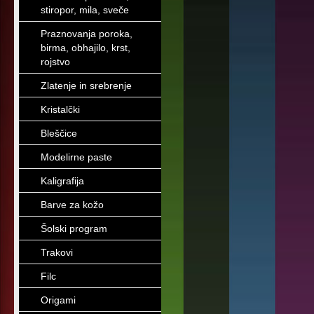
stiropor, mila, sveče
Praznovanja poroka,
birma, obhajilo, krst,
rojstvo
Zlatenje in srebrenje
Kristalčki
Bleščice
Modelirne paste
Kaligrafija
Barve za kožo
Šolski program
Trakovi
Filc
Origami