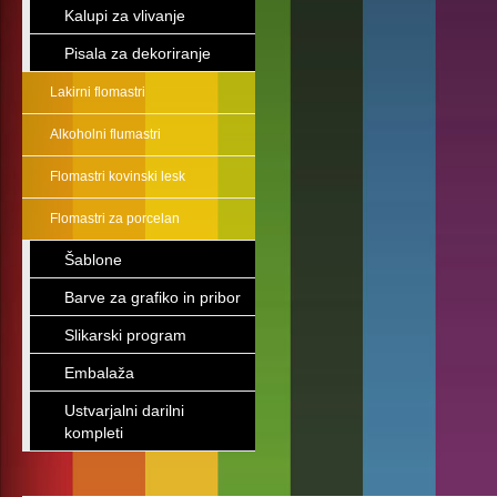
Kalupi za vlivanje
Pisala za dekoriranje
Lakirni flomastri
Alkoholni flumastri
Flomastri kovinski lesk
Flomastri za porcelan
Šablone
Barve za grafiko in pribor
Slikarski program
Embalaža
Ustvarjalni darilni
kompleti