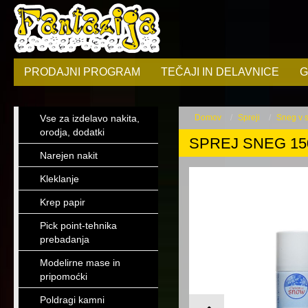
PRODAJNI PROGRAM
TEČAJI IN DELAVNICE
G
Vse za izdelavo nakita,
Domov
Spreji
Sneg v 
orodja, dodatki
SPREJ SNEG 15
Narejen nakit
Kleklanje
Krep papir
Pick point-tehnika
prebadanja
Modelirne mase in
pripomoćki
Poldragi kamni