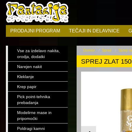
PRODAJNI PROGRAM
TEČAJI IN DELAVNICE
G
Vse za izdelavo nakita,
Domov
Spreji
Spreji r
orodja, dodatki
SPREJ ZLAT 150
Narejen nakit
Kleklanje
Krep papir
Pick point-tehnika
prebadanja
Modelirne mase in
pripomoćki
Poldragi kamni