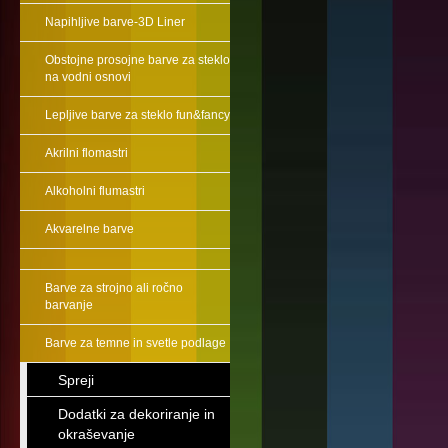
Napihljive barve-3D Liner
Obstojne prosojne barve za steklo
na vodni osnovi
Lepljive barve za steklo fun&fancy
Akrilni flomastri
Alkoholni flumastri
Akvarelne barve
Barve za strojno ali ročno
barvanje
Barve za temne in svetle podlage
Spreji
Dodatki za dekoriranje in
okraševanje