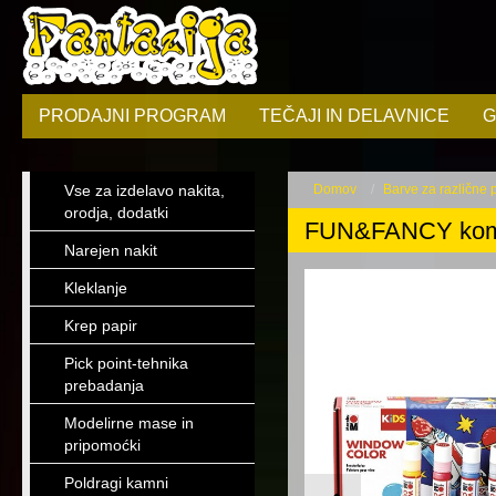
PRODAJNI PROGRAM
TEČAJI IN DELAVNICE
G
Vse za izdelavo nakita,
Domov
Barve za različne
orodja, dodatki
FUN&FANCY komp
Narejen nakit
Kleklanje
Krep papir
Pick point-tehnika
prebadanja
Modelirne mase in
pripomoćki
Poldragi kamni