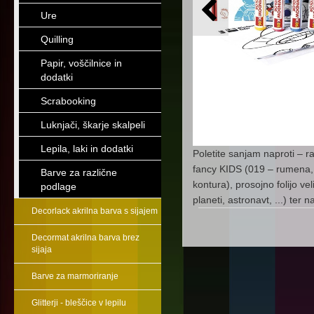
Ure
Quilling
Papir, voščilnice in
dodatki
Scrabooking
Luknjači, škarje skalpeli
Lepila, laki in dodatki
Poletite sanjam naproti – r
fancy KIDS (019 – rumena, 
Barve za različne
kontura), prosojno folijo ve
podlage
planeti, astronavt, ...) ter
Decorlack akrilna barva s sijajem
Decormat akrilna barva brez
sijaja
Barve za marmoriranje
Glitterji - bleščice v lepilu