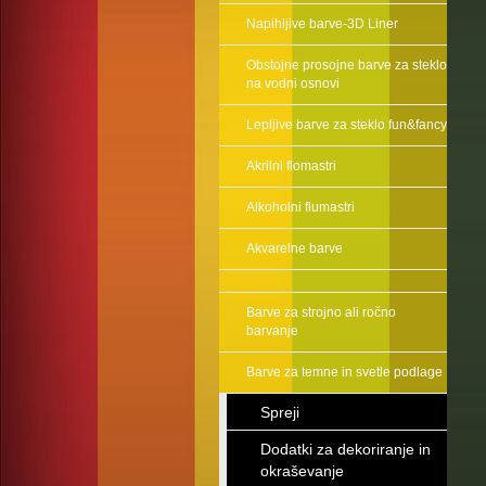
Napihljive barve-3D Liner
Obstojne prosojne barve za steklo
na vodni osnovi
Lepljive barve za steklo fun&fancy
Akrilni flomastri
Alkoholni flumastri
Akvarelne barve
Barve za strojno ali ročno
barvanje
Barve za temne in svetle podlage
Spreji
Dodatki za dekoriranje in
okraševanje