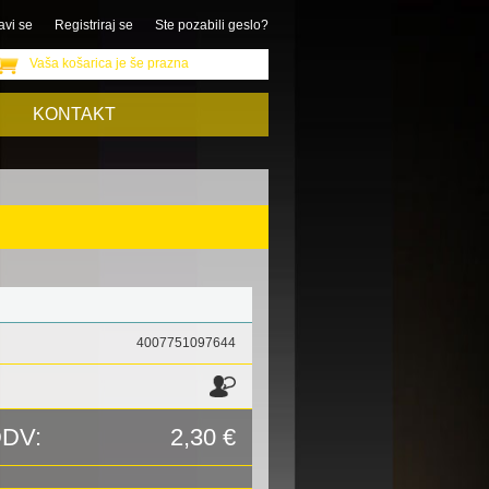
avi se
Registriraj se
Ste pozabili geslo?
Vaša košarica je še prazna
KONTAKT
4007751097644
DDV:
2,30 €