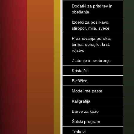
Dodatki za pritditev in
obešanje
Izdelki za poslikavo,
stiropor, mila, sveče
Praznovanja poroka,
birma, obhajilo, krst,
rojstvo
Zlatenje in srebrenje
Kristalčki
Bleščice
Modelirne paste
Kaligrafija
Barve za kožo
Šolski program
Trakovi