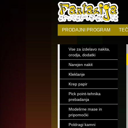
PRODAJNI PROGRAM
TEČ
Vse za izdelavo nakita,
orodja, dodatki
Narejen nakit
Kleklanje
Krep papir
Pick point-tehnika
prebadanja
Modelirne mase in
pripomoćki
Poldragi kamni