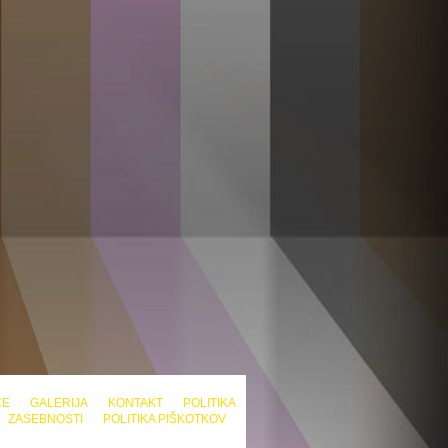
CE
GALERIJA
KONTAKT
POLITIKA
ZASEBNOSTI
POLITIKA PIŠKOTKOV