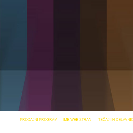
PRODAJNI PROGRAM
IME WEB STRANI
TEČAJI IN DELAVNI