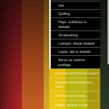
Ure
Quilling
Papir, voščilnice in
dodatki
Scrabooking
Luknjači, škarje skalpeli
Lepila, laki in dodatki
Barve za različne
podlage
Decorlack akrilna barva s sijajem
Decormat akrilna barva brez
sijaja
Barve za marmoriranje
Glitterji - bleščice v lepilu