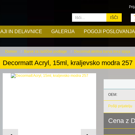
Prij
IŠČI
AJI IN DELAVNICE
GALERIJA
POGOJI POSLOVANJA
Domov
Barve za različne podlage
Decormat akrilna barva brez sijaja
Decormatt Acryl, 15ml, kraljevsko modra 257
OEM:
Pošlji prijatelju
Cena z 