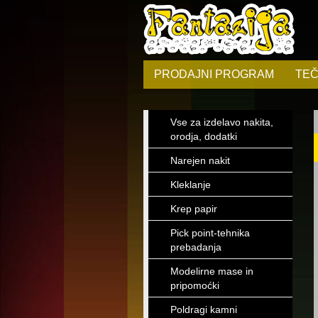
PRODAJNI PROGRAM
TEČ
Vse za izdelavo nakita,
orodja, dodatki
Narejen nakit
Kleklanje
Krep papir
Pick point-tehnika
prebadanja
Modelirne mase in
pripomoćki
Poldragi kamni