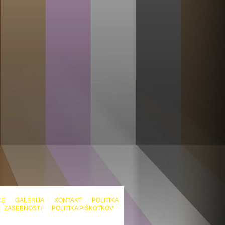
CE
GALERIJA
KONTAKT
POLITIKA
ZASEBNOSTI
POLITIKA PIŠKOTKOV