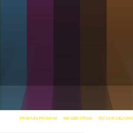
PRODAJNI PROGRAM
IME WEB STRANI
TEČAJI IN DELAVNI