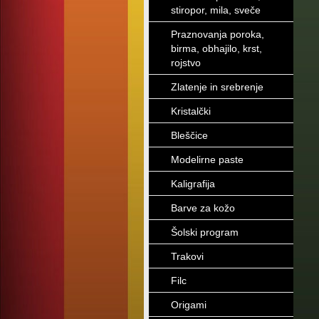
stiropor, mila, sveče
Praznovanja poroka,
birma, obhajilo, krst,
rojstvo
Zlatenje in srebrenje
Kristalčki
Bleščice
Modelirne paste
Kaligrafija
Barve za kožo
Šolski program
Trakovi
Filc
Origami