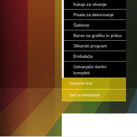
Kalupi za vlivanje
Pisala za dekoriranje
Šablone
Barve za grafiko in pribor
Slikarski program
Embalaža
Ustvarjalni darilni
kompleti
Diamond dotz
Seti za ustvarjanje