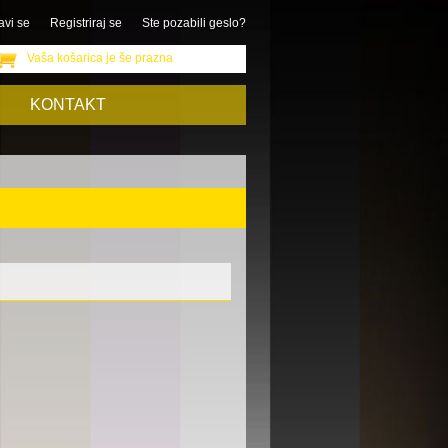
avi se
Registriraj se
Ste pozabili geslo?
Vaša košarica je še prazna
KONTAKT