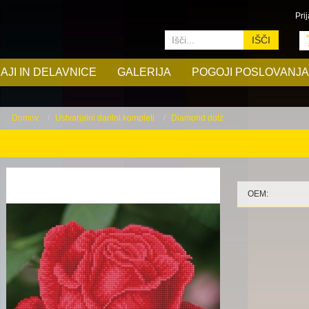
Prij
IŠČI
AJI IN DELAVNICE
GALERIJA
POGOJI POSLOVANJA
Domov
Ustvarjalni darilni kompleti
Diamond dotz
OEM: