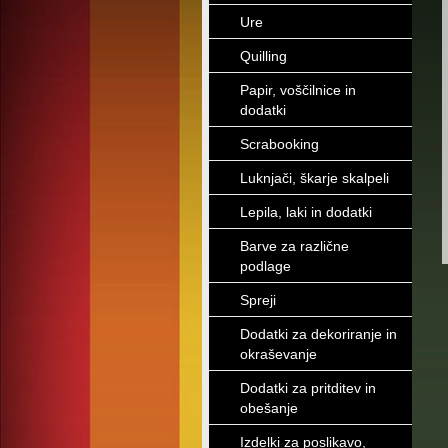
Ure
Quilling
Papir, voščilnice in
dodatki
Scrabooking
Luknjači, škarje skalpeli
Lepila, laki in dodatki
Barve za različne
podlage
Spreji
Dodatki za dekoriranje in
okraševanje
Dodatki za pritditev in
obešanje
Izdelki za poslikavo,