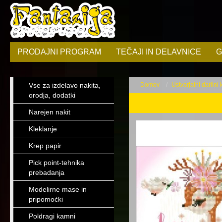
PRODAJNI PROGRAM
TEČAJI IN DELAVNICE
G
Vse za izdelavo nakita,
Domov
Ustvarjalni darilni
orodja, dodatki
Narejen nakit
Kleklanje
Krep papir
Pick point-tehnika
prebadanja
Modelirne mase in
pripomoćki
Poldragi kamni