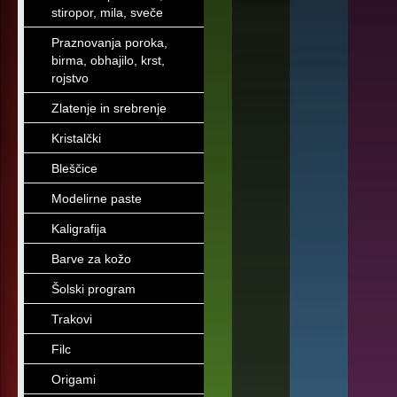
stiropor, mila, sveče
Praznovanja poroka,
birma, obhajilo, krst,
rojstvo
Zlatenje in srebrenje
Kristalčki
Bleščice
Modelirne paste
Kaligrafija
Barve za kožo
Šolski program
Trakovi
Filc
Origami