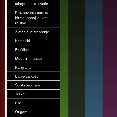
stiropor, mila, sveče
Praznovanja poroka,
birma, obhajilo, krst,
rojstvo
Zlatenje in srebrenje
Kristalčki
Bleščice
Modelirne paste
Kaligrafija
Barve za kožo
Šolski program
Trakovi
Filc
Origami