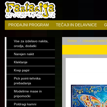
PRODAJNI PROGRAM
TEČAJI IN DELAVNICE
G
Vse za izdelavo nakita,
Domov
Ustvarjalni darilni
orodja, dodatki
Narejen nakit
Kleklanje
Krep papir
Pick point-tehnika
prebadanja
Modelirne mase in
pripomoćki
Poldragi kamni