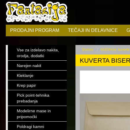
PRODAJNI PROGRAM
TEČAJI IN DELAVNICE
G
Vse za izdelavo nakita,
Domov
Voščilnice, kuverte
orodja, dodatki
KUVERTA BISER
Narejen nakit
Kleklanje
Krep papir
Pick point-tehnika
prebadanja
Modelirne mase in
pripomoćki
Poldragi kamni