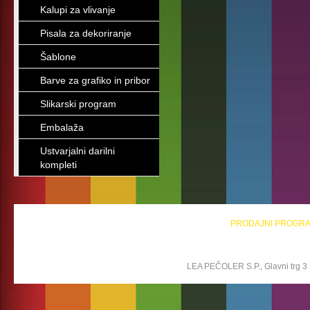
Kalupi za vlivanje
Pisala za dekoriranje
Šablone
Barve za grafiko in pribor
Slikarski program
Embalaža
Ustvarjalni darilni
kompleti
PRODAJNI PROGR
LEA PEČOLER S.P., Glavni trg 3