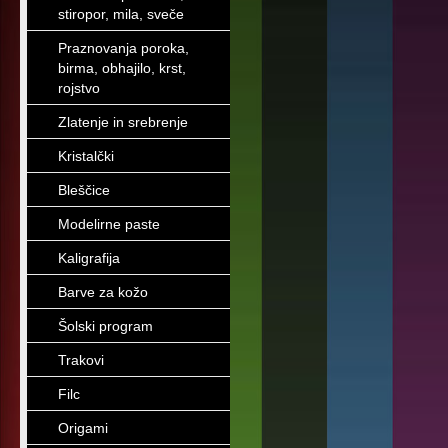
stiropor, mila, sveče
Praznovanja poroka,
birma, obhajilo, krst,
rojstvo
Zlatenje in srebrenje
Kristalčki
Bleščice
Modelirne paste
Kaligrafija
Barve za kožo
Šolski program
Trakovi
Filc
Origami