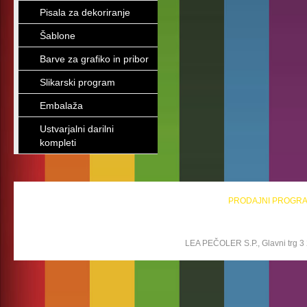
Pisala za dekoriranje
Šablone
Barve za grafiko in pribor
Slikarski program
Embalaža
Ustvarjalni darilni
kompleti
PRODAJNI PROGR
LEA PEČOLER S.P., Glavni trg 3