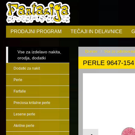
PRODAJNI PROGRAM
TEČAJI IN DELAVNICE
G
Vse za izdelavo nakita,
Domov
Vse za izdelavo nak
orodja, dodatki
PERLE 9647-154
Dodatki za nakit
Perle
Farfalle
Preciosa kritalne perle
Lesene perle
Akrilne perle