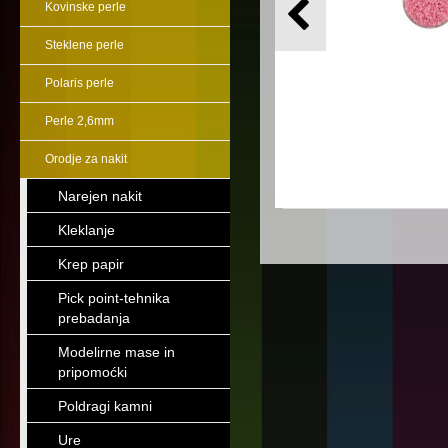
Kovinske perle
Steklene perle
Polaris perle
Perle 2,6mm
Orodje za nakit
Narejen nakit
Kleklanje
Krep papir
Pick point-tehnika
prebadanja
Modelirne mase in
pripomoćki
Poldragi kamni
Ure