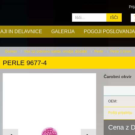
Prij
IŠČI
AJI IN DELAVNICE
GALERIJA
POGOJI POSLOVANJA
Domov
Vse za izdelavo nakita, orodja, dodatki
Perle
Perle 2,6mm
PERLE 9677-4
Čarobni okvir
OEM:
Pošlji prijatelju
Cena z 