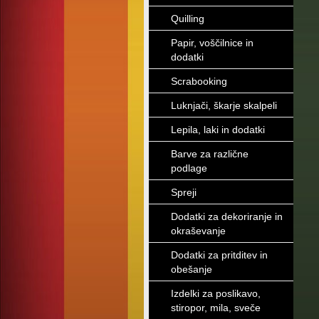
Quilling
Papir, voščilnice in
dodatki
Scrabooking
Luknjači, škarje skalpeli
Lepila, laki in dodatki
Barve za različne
podlage
Spreji
Dodatki za dekoriranje in
okraševanje
Dodatki za pritditev in
obešanje
Izdelki za poslikavo,
stiropor, mila, sveče