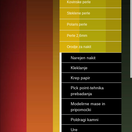
Kovinske perle
Steklene perle
Polaris perle
Perle 2,6mm
Orodje za nakit
Narejen nakit
Kleklanje
Krep papir
Pick point-tehnika
prebadanja
Modelirne mase in
pripomoćki
Poldragi kamni
Ure