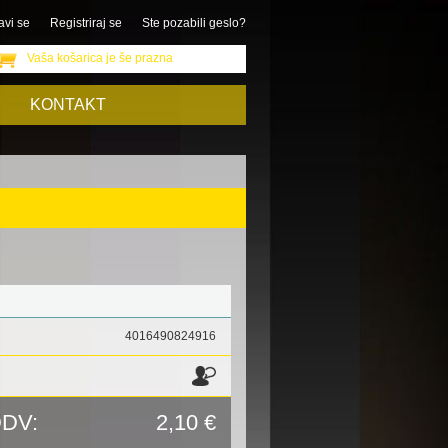
avi se
Registriraj se
Ste pozabili geslo?
Vaša košarica je še prazna
KONTAKT
4016490824916
DDV:
2,10 €