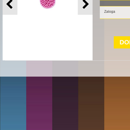
Zaloga
DO