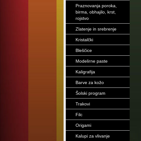
Praznovanja poroka,
birma, obhajilo, krst,
rojstvo
Zlatenje in srebrenje
Kristalčki
Bleščice
Modelirne paste
Kaligrafija
Barve za kožo
Šolski program
Trakovi
Filc
Origami
Kalupi za vlivanje