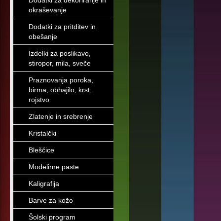
Dodatki za dekoriranje in
okraševanje
Dodatki za pritditev in
obešanje
Izdelki za poslikavo,
stiropor, mila, sveče
Praznovanja poroka,
birma, obhajilo, krst,
rojstvo
Zlatenje in srebrenje
Kristalčki
Bleščice
Modelirne paste
Kaligrafija
Barve za kožo
Šolski program