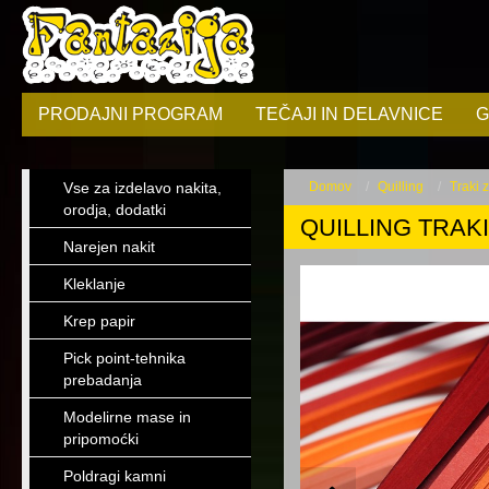
PRODAJNI PROGRAM
TEČAJI IN DELAVNICE
G
Vse za izdelavo nakita,
Domov
Quilling
Traki 
orodja, dodatki
QUILLING TRAK
Narejen nakit
Kleklanje
Krep papir
Pick point-tehnika
prebadanja
Modelirne mase in
pripomoćki
Poldragi kamni