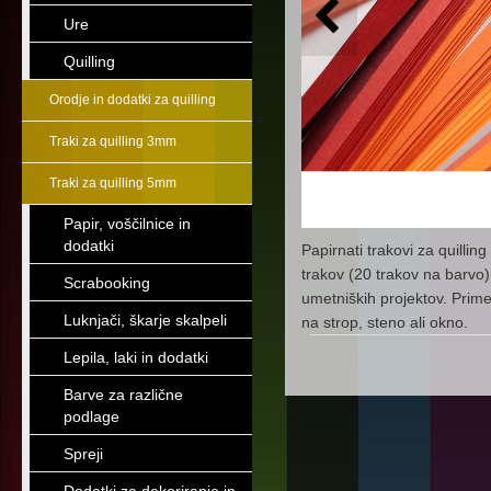
Ure
Quilling
Orodje in dodatki za quilling
Traki za quilling 3mm
Traki za quilling 5mm
Papir, voščilnice in
dodatki
Papirnati trakovi za quilli
trakov (20 trakov na barvo).
Scrabooking
umetniških projektov. Prime
Luknjači, škarje skalpeli
na strop, steno ali okno.
Lepila, laki in dodatki
Barve za različne
podlage
Spreji