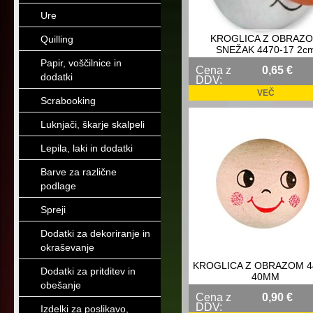
Ure
KROGLICA Z OBRAZ
Quilling
SNEŽAK 4470-17 2c
Papir, voščilnice in
Cena z
0,65 €
dodatki
DDV:
VEČ
Scrabooking
Luknjači, škarje skalpeli
Lepila, laki in dodatki
Barve za različne
podlage
Spreji
Dodatki za dekoriranje in
okraševanje
KROGLICA Z OBRAZOM 4
Dodatki za pritditev in
40MM
obešanje
Cena z
0,90 €
DDV:
Izdelki za poslikavo,