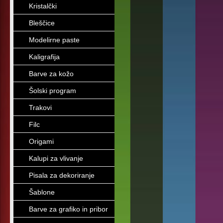
Kristalčki
Bleščice
Modelirne paste
Kaligrafija
Barve za kožo
Šolski program
Trakovi
Filc
Origami
Kalupi za vlivanje
Pisala za dekoriranje
Šablone
Barve za grafiko in pribor