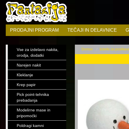
PRODAJNI PROGRAM
TEČAJI IN DELAVNICE
G
Vse za izdelavo nakita,
Domov
Izdelki za poslikavo
orodja, dodatki
Potiskani obrazi
Narejen nakit
Kleklanje
Krep papir
Pick point-tehnika
prebadanja
Modelirne mase in
pripomoćki
Poldragi kamni