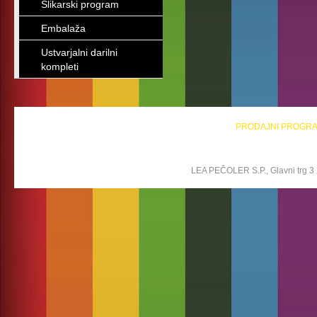
Slikarski program
Embalaža
Ustvarjalni darilni
kompleti
PRODAJNI PROGR
LEA PEČOLER S.P., Glavni trg 3