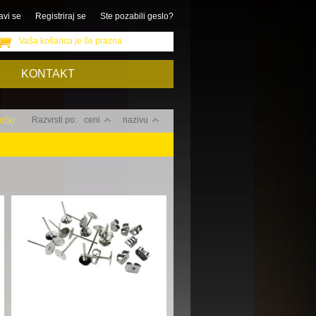
avi se
Registriraj se
Ste pozabili geslo?
Vaša košarica je še prazna
KONTAKT
Razvrsti po:
ceni
nazivu
nčki