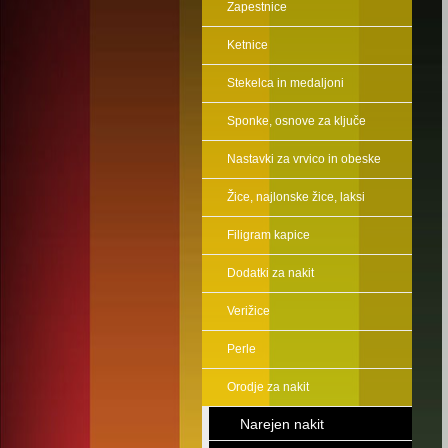
Zapestnice
Ketnice
Stekelca in medaljoni
Sponke, osnove za ključe
Nastavki za vrvico in obeske
Žice, najlonske žice, laksi
Filigram kapice
Dodatki za nakit
Verižice
Perle
Orodje za nakit
Narejen nakit