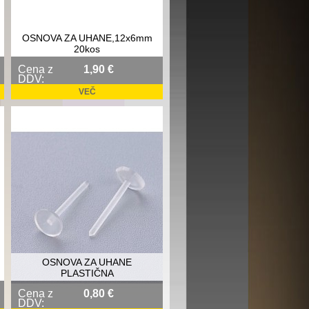
OSNOVA ZA UHANE,12x6mm
20kos
Cena z
1,90 €
DDV:
VEČ
OSNOVA ZA UHANE
PLASTIČNA
Cena z
0,80 €
DDV: