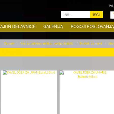
Prij
IŠČI
AJI IN DELAVNICE
GALERIJA
POGOJI POSLOVANJA
Domov
Vse za izdelavo nakita, orodja, dodatki
Dodatki za nakit
Uha
Uhančki