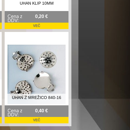
UHAN KLIP 10MM
Cena z
0,20 €
DDV:
VEČ
UHAN Z MREŽICO 840-16
Cena z
0,40 €
DDV:
VEČ