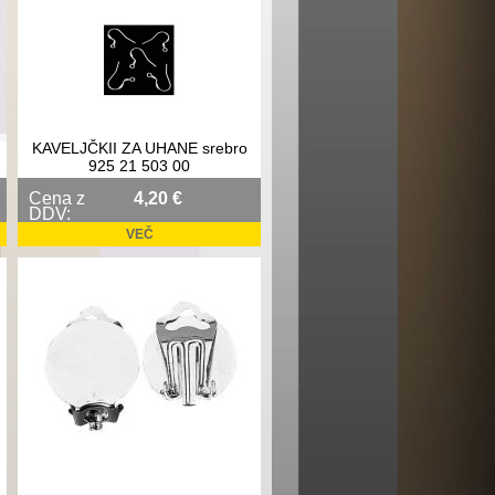
KAVELJČKII ZA UHANE srebro
925 21 503 00
Cena z
4,20 €
DDV:
VEČ