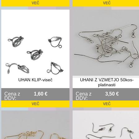
VEČ
VEČ
UHAN KLIP-viseč
UHANI Z VZMETJO 50kos-
platinasti
Cena z
1,60 €
Cena z
3,50 €
DDV:
DDV:
VEČ
VEČ