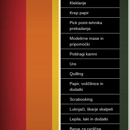
Kleklanje
Krep papir
Pick point-tehnika
prebadanja
Modelirne mase in
pripomoćki
Poldragi kamni
Ure
Quilling
Papir, voščilnice in
dodatki
Scrabooking
Luknjači, škarje skalpeli
Lepila, laki in dodatki
Barve za različne