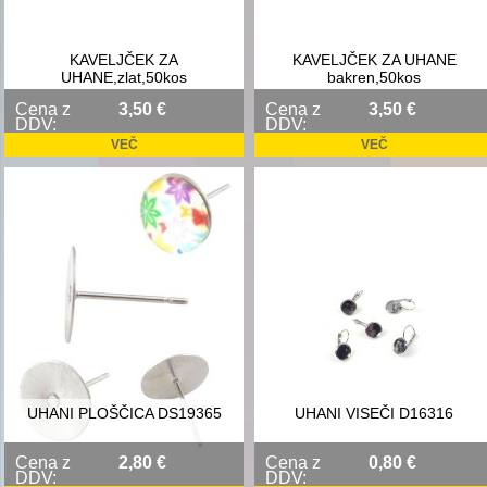
KAVELJČEK ZA
KAVELJČEK ZA UHANE
UHANE,zlat,50kos
bakren,50kos
Cena z
3,50 €
Cena z
3,50 €
DDV:
DDV:
VEČ
VEČ
UHANI PLOŠČICA DS19365
UHANI VISEČI D16316
Cena z
2,80 €
Cena z
0,80 €
DDV:
DDV: