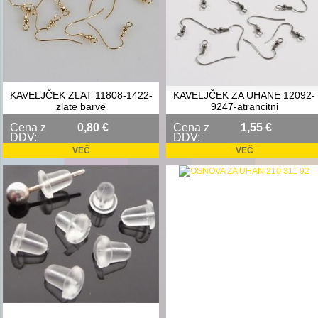
KAVELJČEK ZLAT 11808-1422-
KAVELJČEK ZA UHANE 12092-
zlate barve
9247-atrancitni
Cena z
0,80 €
Cena z
1,55 €
DDV:
DDV:
VEČ
VEČ