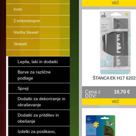
VEČ
Kotni
Z embossingom
Martha Stewart
Skalpeli
Lepila, laki in dodatki
Barve za različne
podlage
ŠTANCA EK H17 6202
Spreji
Cena z
16,70 €
DDV:
Dodatki za dekoriranje in
VEČ
okraševanje
Dodatki za pritditev in
obešanje
Izdelki za poslikavo,