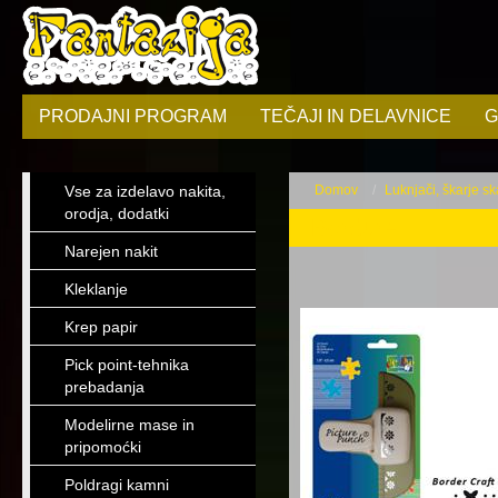
PRODAJNI PROGRAM
TEČAJI IN DELAVNICE
G
Vse za izdelavo nakita,
Domov
Luknjači, škarje sk
orodja, dodatki
Bordure
Narejen nakit
Kleklanje
Krep papir
Pick point-tehnika
prebadanja
Modelirne mase in
pripomoćki
Poldragi kamni