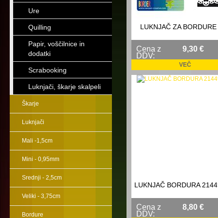
Ure
LUKNJAČ ZA BORDURE 
Quilling
Papir, voščilnice in
Cena z
9,30 €
dodatki
DDV:
VEČ
Scrabooking
Luknjači, škarje skalpeli
Škarje
Luknjači
Mali -1,5cm
Mini - 0,95mm
Srednji - 2,5cm
LUKNJAČ BORDURA 2144
Veliki - 3,75cm
Cena z
8,80 €
DDV:
Bordure