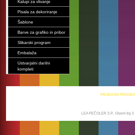
Kalupi za vlivanje
Pisala za dekoriranje
Šablone
Barve za grafiko in pribor
Slikarski program
Embalaža
Ustvarjalni darilni
kompleti
PRODAJNI PROGR
LEA PEČOLER S.P., Glavni trg 3