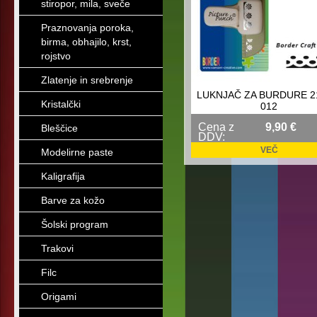
stiropor, mila, sveče
Praznovanja poroka,
birma, obhajilo, krst,
rojstvo
Zlatenje in srebrenje
LUKNJAČ ZA BURDURE 2
Kristalčki
012
Cena z
9,90 €
Bleščice
DDV:
VEČ
Modelirne paste
Kaligrafija
Barve za kožo
Šolski program
Trakovi
Filc
Origami