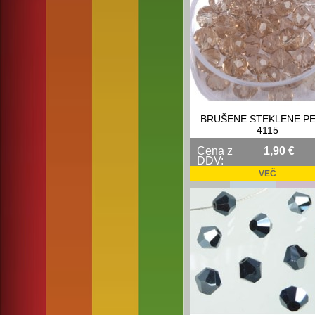
BRUŠENE STEKLENE P
4115
Cena z
1,90 €
DDV:
VEČ