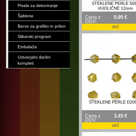
STEKLENE PERLE 50
Pisala za dekoriranje
VIJOLIČNE 12mm
Šablone
Cena z
0,95 €
DDV:
Barve za grafiko in pribor
VEČ
Slikarski program
Embalaža
Ustvarjalni darilni
kompleti
STEKLENE PERLE D20
Cena z
3,45 €
DDV:
VEČ