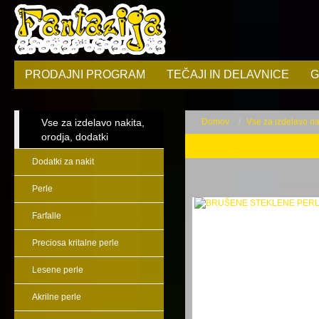
PRODAJNI PROGRAM
TEČAJI IN DELAVNICE
G
Vse za izdelavo nakita,
Domov
Vse za izdelavo nak
orodja, dodatki
Steklene perle
Dodatki za nakit
Perle
Farfalle
Preciosa kritalne perle
Lesene perle
Akrilne perle