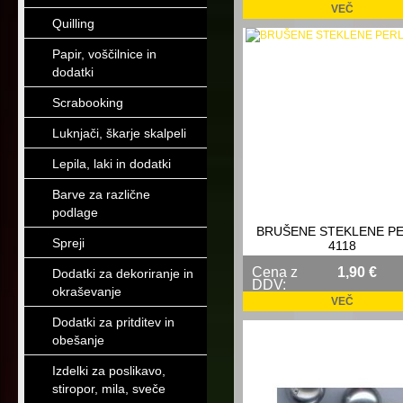
VEČ
Quilling
Papir, voščilnice in
dodatki
Scrabooking
Luknjači, škarje skalpeli
Lepila, laki in dodatki
Barve za različne
podlage
BRUŠENE STEKLENE P
Spreji
4118
Cena z
1,90 €
Dodatki za dekoriranje in
DDV:
okraševanje
VEČ
Dodatki za pritditev in
obešanje
Izdelki za poslikavo,
stiropor, mila, sveče