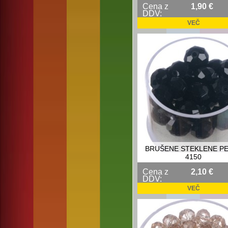
Cena z
1,90 €
DDV:
VEČ
BRUŠENE STEKLENE P
4150
Cena z
2,10 €
DDV:
VEČ