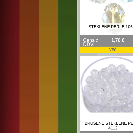
STEKLENE PERLE 106
Cena z
1,70 €
DDV:
VEČ
BRUŠENE STEKLENE P
4112