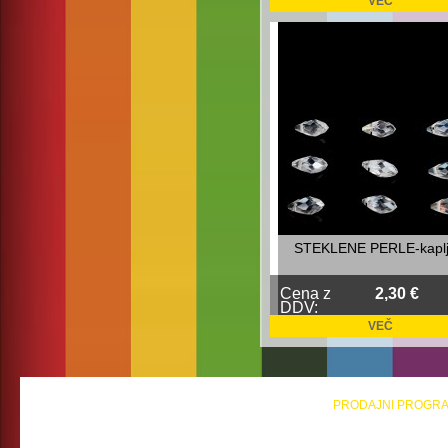
VEČ
STEKLENE PERLE-kaplj
Cena z
2,30 €
DDV:
VEČ
PRODAJNI PROGR