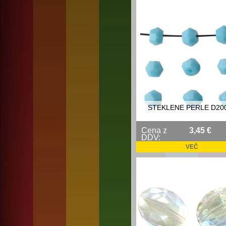
STEKLENE PERLE D20
Cena z
3,45 €
DDV:
VEČ