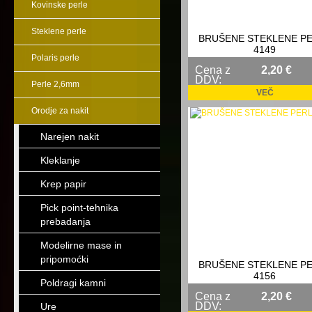
Kovinske perle
Steklene perle
BRUŠENE STEKLENE P
4149
Polaris perle
Cena z
2,20 €
DDV:
Perle 2,6mm
VEČ
Orodje za nakit
Narejen nakit
Kleklanje
Krep papir
Pick point-tehnika
prebadanja
Modelirne mase in
pripomoćki
BRUŠENE STEKLENE P
4156
Poldragi kamni
Cena z
2,20 €
DDV:
Ure