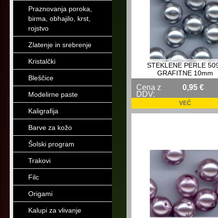
Praznovanja poroka,
birma, obhajilo, krst,
rojstvo
Zlatenje in srebrenje
Kristalčki
STEKLENE PERLE 50
GRAFITNE 10mm
Bleščice
Cena z
0,95 €
DDV:
Modelirne paste
VEČ
Kaligrafija
Barve za kožo
Šolski program
Trakovi
Filc
Origami
Kalupi za vlivanje