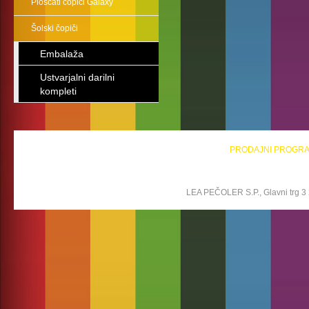
Ploščati čopiči Galaxy
Šolski čopiči
Embalaža
Ustvarjalni darilni
kompleti
PRODAJNI PROGR
LEA PEČOLER S.P., Glavni trg 3