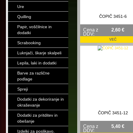
Ure
ČOPIČ 3451-6
Quilling
Papir, voščilnice in
Cena z
2,60 €
dodatki
DDV:
VEČ
Scrabooking
Luknjači, škarje skalpeli
Lepila, laki in dodatki
Barve za različne
podlage
Spreji
Dodatki za dekoriranje in
okraševanje
ČOPIČ 3451-12
Dodatki za pritditev in
obešanje
Cena z
5,40 €
DDV:
Izdelki za poslikavo,