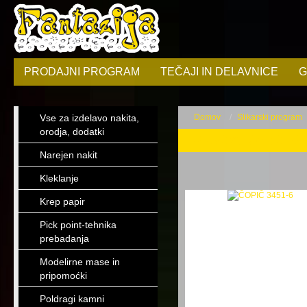
PRODAJNI PROGRAM
TEČAJI IN DELAVNICE
G
Vse za izdelavo nakita,
Domov
Slikarski program
orodja, dodatki
Ploščati čopiči G
Narejen nakit
Kleklanje
Krep papir
Pick point-tehnika
prebadanja
Modelirne mase in
pripomoćki
Poldragi kamni