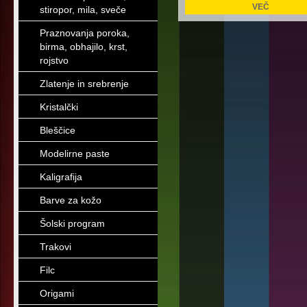
VEČ
stiropor, mila, sveče
Praznovanja poroka,
birma, obhajilo, krst,
rojstvo
Zlatenje in srebrenje
Kristalčki
Bleščice
Modelirne paste
Kaligrafija
Barve za kožo
Šolski program
Trakovi
Filc
Origami