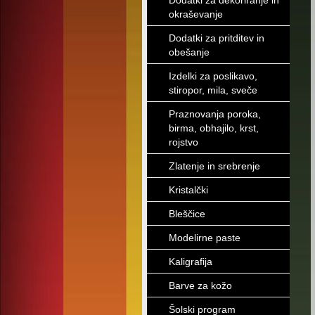
Dodatki za dekoriranje in
okraševanje
Dodatki za pritditev in
obešanje
Izdelki za poslikavo,
stiropor, mila, sveče
Praznovanja poroka,
birma, obhajilo, krst,
rojstvo
Zlatenje in srebrenje
Kristalčki
Bleščice
Modelirne paste
Kaligrafija
Barve za kožo
Šolski program