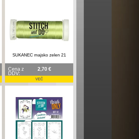
SUKANEC majsko zelen 21
Cena z
2,70 €
DDV:
VEČ