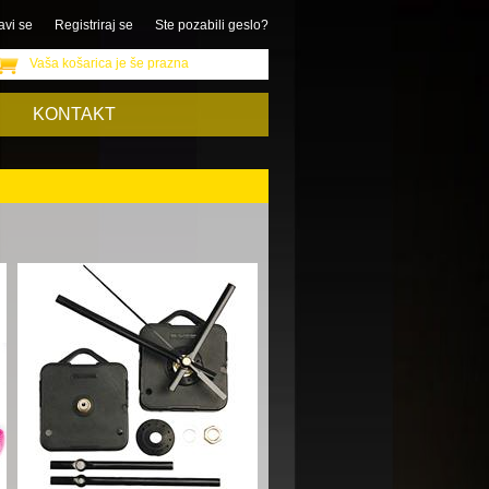
avi se
Registriraj se
Ste pozabili geslo?
Vaša košarica je še prazna
KONTAKT
Razvrsti po:
ceni
nazivu