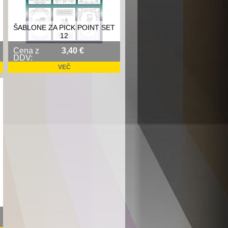
ŠABLONE ZA PICK POINT SET
12
Cena z
3,40 €
DDV:
VEČ