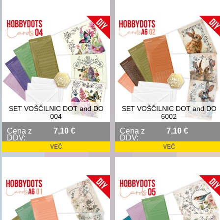
SET VOŠČILNIC DOT and DO
SET VOŠČILNIC DOT and DO
004
6002
Cena z
7,10 €
Cena z
7,10 €
DDV:
DDV:
VEČ
VEČ