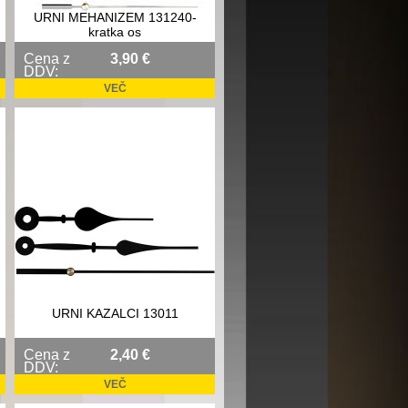
URNI MEHANIZEM 131240-
kratka os
Cena z
3,90 €
DDV:
VEČ
URNI KAZALCI 13011
Cena z
2,40 €
DDV:
VEČ