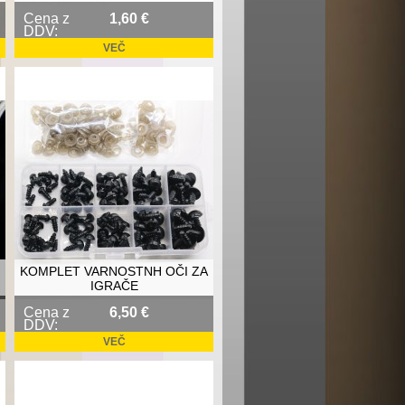
Cena z
1,60 €
DDV:
VEČ
KOMPLET VARNOSTNH OČI ZA
IGRAČE
Cena z
6,50 €
DDV:
VEČ