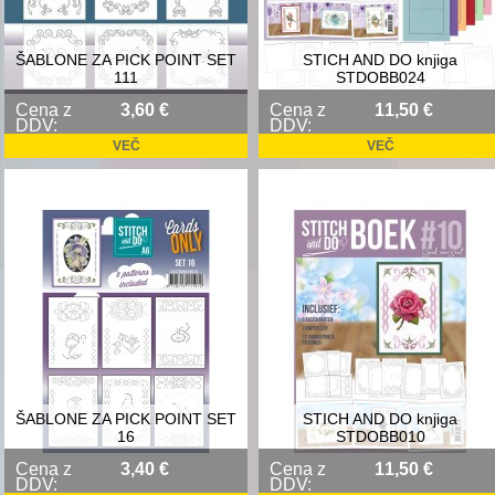
ŠABLONE ZA PICK POINT SET
STICH AND DO knjiga
111
STDOBB024
Cena z
3,60 €
Cena z
11,50 €
DDV:
DDV:
VEČ
VEČ
ŠABLONE ZA PICK POINT SET
STICH AND DO knjiga
16
STDOBB010
Cena z
3,40 €
Cena z
11,50 €
DDV:
DDV: