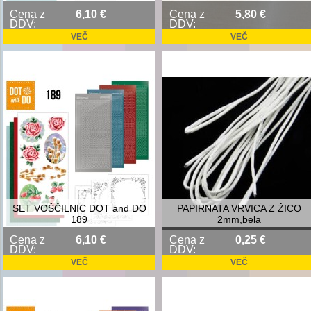
Cena z
6,10 €
Cena z
5,80 €
DDV:
DDV:
VEČ
VEČ
SET VOŠČILNIC DOT and DO
PAPIRNATA VRVICA Z ŽICO
189
2mm,bela
Cena z
6,10 €
Cena z
0,25 €
DDV:
DDV:
VEČ
VEČ