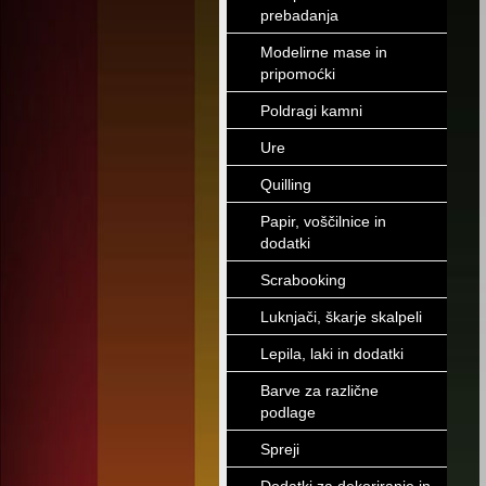
prebadanja
Modelirne mase in
pripomoćki
Poldragi kamni
Ure
Quilling
Papir, voščilnice in
dodatki
Scrabooking
Luknjači, škarje skalpeli
Lepila, laki in dodatki
Barve za različne
podlage
Spreji