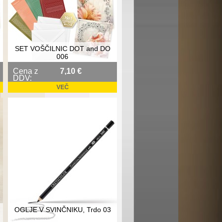
SET VOŠČILNIC DOT and DO
006
Cena z
7,10 €
DDV:
VEČ
OGLJE V SVINČNIKU, Trdo 03