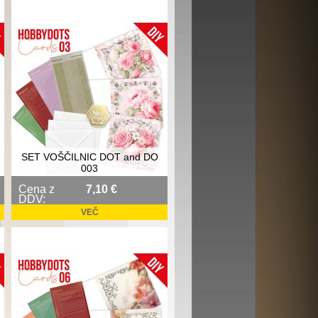
SET VOŠČILNIC DOT and DO
003
Cena z
7,10 €
DDV:
VEČ