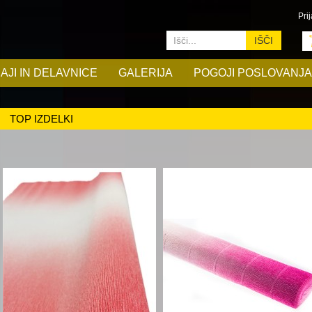
Prij
IŠČI
AJI IN DELAVNICE
GALERIJA
POGOJI POSLOVANJA
TOP IZDELKI