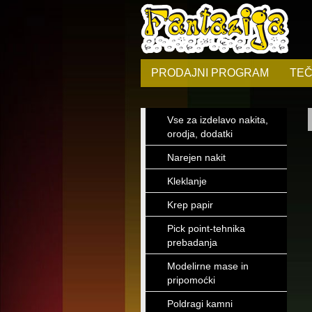
PRODAJNI PROGRAM
TEČ
Vse za izdelavo nakita,
orodja, dodatki
Narejen nakit
Kleklanje
Krep papir
Pick point-tehnika
prebadanja
Modelirne mase in
pripomoćki
Poldragi kamni