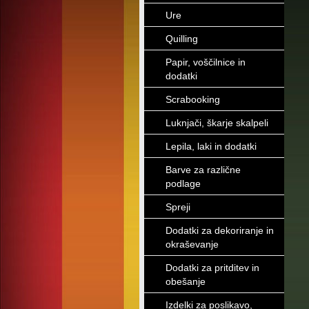
Ure
Quilling
Papir, voščilnice in
dodatki
Scrabooking
Luknjači, škarje skalpeli
Lepila, laki in dodatki
Barve za različne
podlage
Spreji
Dodatki za dekoriranje in
okraševanje
Dodatki za pritditev in
obešanje
Izdelki za poslikavo,