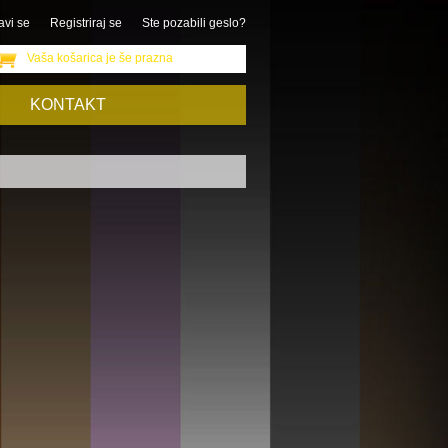
avi se
Registriraj se
Ste pozabili geslo?
Vaša košarica je še prazna
KONTAKT