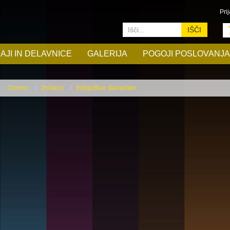
Prij
IŠČI
AJI IN DELAVNICE
GALERIJA
POGOJI POSLOVANJA
Domov
Znižano
IndigoBlue štampiljke