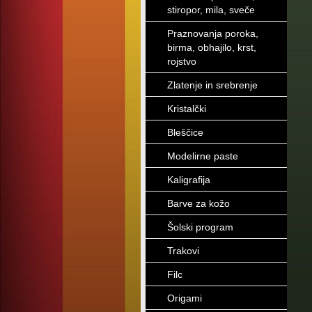
stiropor, mila, sveče
Praznovanja poroka,
birma, obhajilo, krst,
rojstvo
Zlatenje in srebrenje
Kristalčki
Bleščice
Modelirne paste
Kaligrafija
Barve za kožo
Šolski program
Trakovi
Filc
Origami